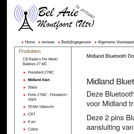
Home
reviews
Bedrijfsgegevens
Algemene Voorwaar
Produkten
Midland Bluetooth D
CB Radio's Per Merk/
Bakkies 27 MC
President 27MC
Midland Blue
Midland Alan
Stabo
Deze Bluetooth
Porto 27MC : President /
Jopix
voor
Midland
t
TEAM / Albrecht
Deze 2 pins Blu
CRT
K-po
aansluiting va
Cobra