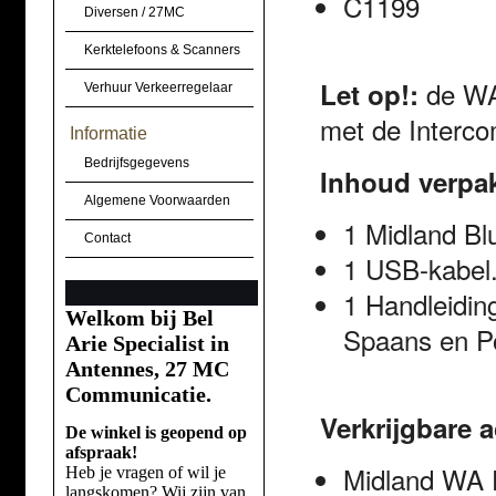
C1199
Diversen / 27MC
Kerktelefoons & Scanners
de
W
Let op!:
Verhuur Verkeerregelaar
met
de
Interc
Informatie
Bedrijfsgegevens
Inhoud verpa
Algemene Voorwaarden
1
Midland
Bl
Contact
1
USB
-
kabel
1
Handleidin
Welkom bij Bel
Spaans
en P
Arie Specialist in
Antennes, 27 MC
Communicatie.
Verkrijgbare 
De winkel is geopend op
afspraak!
Midland
WA
Heb je vragen of wil je
langskomen? Wij zijn van