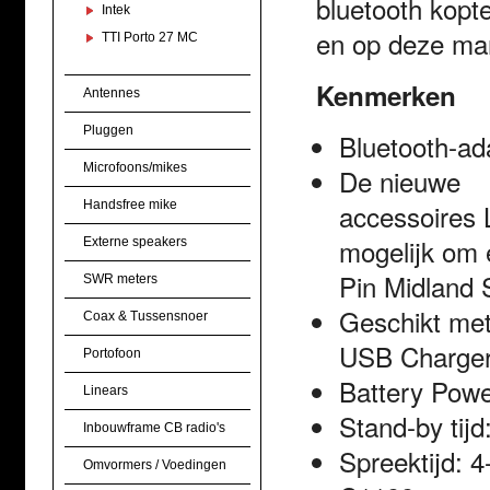
bluetooth kopt
Intek
en op deze man
TTI Porto 27 MC
Kenmerken
Antennes
Pluggen
Bluetooth
-ad
Microfoons/mikes
D
e nieuwe
Handsfree mike
accessoires
mogelijk om
Externe speakers
Pin
Midland
SWR meters
Geschikt
met
Coax & Tussensnoer
USB
Charger
Portofoon
Battery Powe
Linears
Stand-by tijd
Inbouwframe CB radio's
Spreekt
ijd
:
4
Omvormers / Voedingen