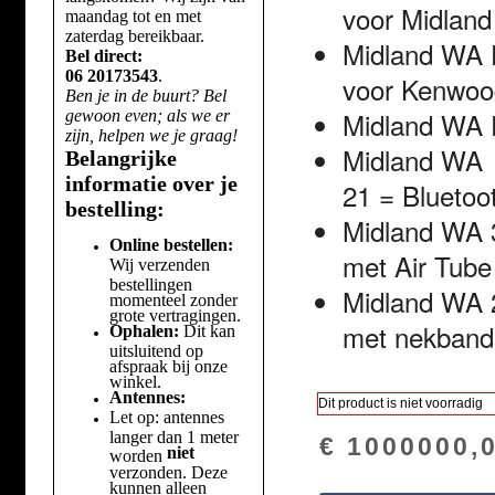
voor
Midland
maandag tot en met
zaterdag bereikbaar.
Midland
WA
Bel direct:
06 20173543
.
voor
Kenwoo
Ben je in de buurt? Bel
Midland
WA
gewoon even; als we er
zijn, helpen we je graag!
Midland
WA
Belangrijke
informatie over je
21
=
Bluetoo
bestelling:
Midland
WA 
Online bestellen:
met
Air
Tube
Wij verzenden
bestellingen
Midland
WA 
momenteel zonder
grote vertragingen.
met
nekband
Ophalen:
Dit kan
uitsluitend op
afspraak bij onze
winkel.
Antennes:
Dit product is niet voorradig
Let op: antennes
langer dan 1 meter
€ 1000000,
niet
worden
verzonden. Deze
kunnen alleen