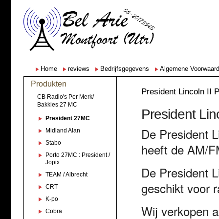
Home
reviews
Bedrijfsgegevens
Algemene Voorwaar
Produkten
President Lincoln II
CB Radio's Per Merk/
Bakkies 27 MC
President Linc
President 27MC
De President Li
Midland Alan
Stabo
heeft de AM/
Porto 27MC : President /
Jopix
De President L
TEAM / Albrecht
geschikt voor 
CRT
K-po
Wij verkopen a
Cobra