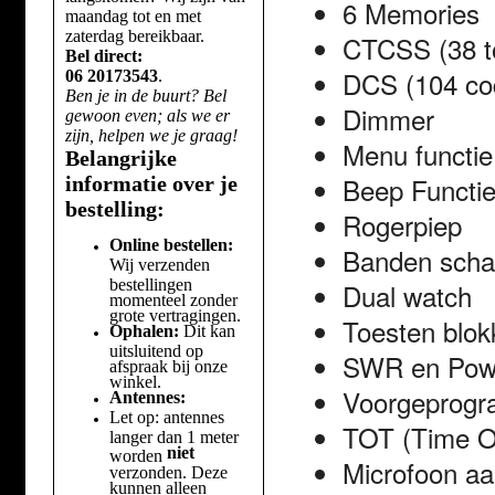
6 Memories
maandag tot en met
zaterdag bereikbaar.
CTCSS (38 t
Bel direct:
DCS (104 co
06 20173543
.
Ben je in de buurt? Bel
Dimmer
gewoon even; als we er
zijn, helpen we je graag!
Menu functie
Belangrijke
Beep Functi
informatie over je
bestelling:
Rogerpiep
Online bestellen:
Banden sch
Wij verzenden
bestellingen
Dual watch
momenteel zonder
grote vertragingen.
Toesten blok
Ophalen:
Dit kan
uitsluitend op
SWR en Powe
afspraak bij onze
winkel.
Voorgeprogr
Antennes:
Let op: antennes
TOT (Time Ou
langer dan 1 meter
niet
worden
Microfoon aan
verzonden. Deze
kunnen alleen