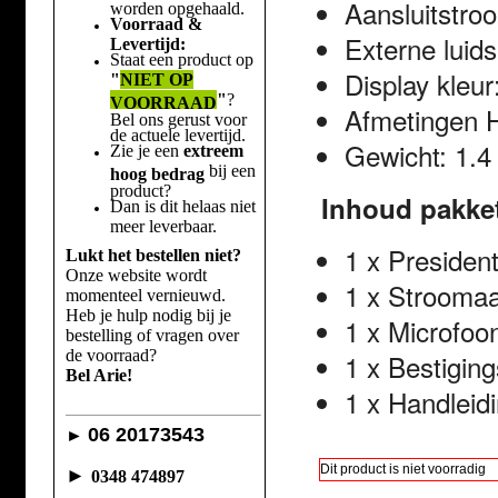
Aansluitstro
worden opgehaald.
Voorraad &
Externe luids
Levertijd:
Staat een product op
Display kleu
"
NIET OP
"
?
VOORRAAD
Afmetingen H
Bel ons gerust voor
de actuele levertijd.
Gewicht: 1.4
Zie je een
extreem
bij een
hoog bedrag
product?
Inhoud pakket
Dan is dit helaas niet
meer leverbaar.
1 x President
Lukt het bestellen niet?
Onze website wordt
1 x Stroomaa
momenteel vernieuwd.
Heb je hulp nodig bij je
1 x Microfoo
bestelling of vragen over
de voorraad?
1 x Bestigin
Bel Arie!
1 x Handleid
06 20173543
►
Dit product is niet voorradig
►
0348 474897