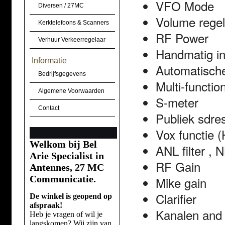
VFO Mode
Diversen / 27MC
Volume regela
Kerktelefoons & Scanners
RF Power
Verhuur Verkeerregelaar
Handmatig in
Informatie
Automatisch
Bedrijfsgegevens
Multi-functio
Algemene Voorwaarden
S-meter
Contact
Publiek sdre
Vox functie (
Welkom bij Bel
ANL filter ,
Arie Specialist in
RF Gain
Antennes, 27 MC
Communicatie.
Mike gain
Clarifier
De winkel is geopend op
afspraak!
Kanalen and
Heb je vragen of wil je
langskomen? Wij zijn van