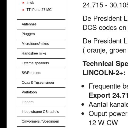
24.715 - 30.1
Intek
TTI Porto 27 MC
De President L
DCS codes en bi
Antennes
Pluggen
De President L
Microfoons/mikes
( oranje, groen 
Handsfree mike
Technical Spe
Externe speakers
LINCOLN-2+:
SWR meters
Coax & Tussensnoer
Frequentie b
Export 24.7
Portofoon
Aantal kanal
Linears
Ouput power
Inbouwframe CB radio's
12 W CW
Omvormers / Voedingen