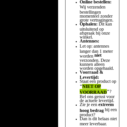
Online bestellen:
Wij verzenden
bestellingen
momenteel zonder
grote vertragingen.
Ophalen:
Dit kan
uitsluitend op
afspraak bij onze
winkel.
Antennes:
Let op: antennes
langer dan 1 meter
niet
worden
verzonden. Deze
kunnen alleen
worden opgehaald.
Voorraad &
Levertijd:
Staat een product op
"
NIET OP
"
?
VOORRAAD
Bel ons gerust voor
de actuele levertijd.
Zie je een
extreem
bij een
hoog bedrag
product?
Dan is dit helaas niet
meer leverbaar.