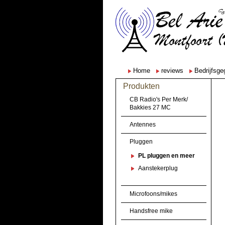
Home
reviews
Bedrijfsg
Produkten
CB Radio's Per Merk/
Bakkies 27 MC
Antennes
Pluggen
PL pluggen en meer
Aanstekerplug
Microfoons/mikes
Handsfree mike