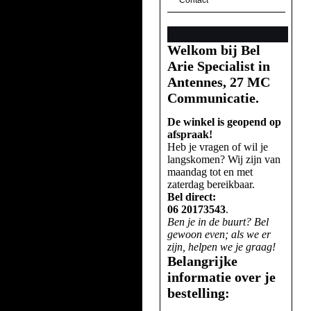
Contact
Welkom bij Bel
Arie Specialist in
Antennes, 27 MC
Communicatie.
De winkel is geopend op
afspraak!
Heb je vragen of wil je
langskomen? Wij zijn van
maandag tot en met
zaterdag bereikbaar.
Bel direct:
06 20173543
.
Ben je in de buurt? Bel
gewoon even; als we er
zijn, helpen we je graag!
Belangrijke
informatie over je
bestelling: