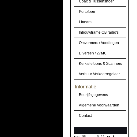
Coax & Tussensnoer
Portofoon
Linears
Inbouwframe CB radio's
Omvormers / Voedingen
Diversen / 27MC
Kerktelefoons & Scanners
Verhuur Verkeerregelaar
Informatie
Bedrijfsgegevens
Algemene Voorwaarden
Contact