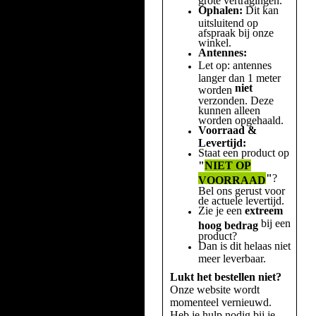
Ophalen:
Dit kan
uitsluitend op
afspraak bij onze
winkel.
Antennes:
Let op: antennes
langer dan 1 meter
niet
worden
verzonden. Deze
kunnen alleen
worden opgehaald.
Voorraad &
Levertijd:
Staat een product op
"
NIET OP
"
?
VOORRAAD
Bel ons gerust voor
de actuele levertijd.
Zie je een
extreem
bij een
hoog bedrag
product?
Dan is dit helaas niet
meer leverbaar.
Lukt het bestellen niet?
Onze website wordt
momenteel vernieuwd.
Heb je hulp nodig bij je