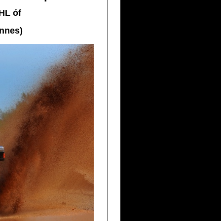
DHL
óf
ennes)