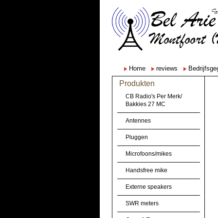
Home
reviews
Bedrijfsg
Produkten
CB Radio's Per Merk/
Bakkies 27 MC
Antennes
Pluggen
Microfoons/mikes
Handsfree mike
Externe speakers
SWR meters