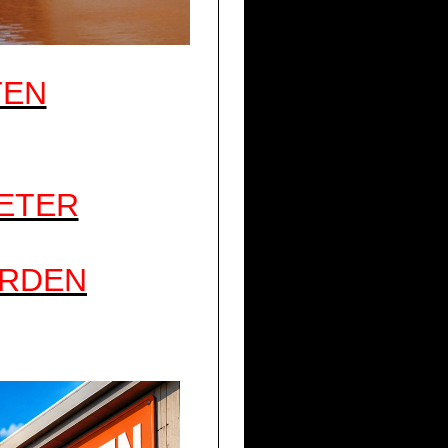
TEN
METER
ORDEN