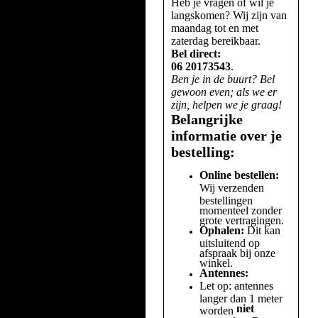
Heb je vragen of wil je
langskomen? Wij zijn van
maandag tot en met
zaterdag bereikbaar.
Bel direct:
06 20173543
.
Ben je in de buurt? Bel
gewoon even; als we er
zijn, helpen we je graag!
Belangrijke
informatie over je
bestelling:
Online bestellen:
Wij verzenden
bestellingen
momenteel zonder
grote vertragingen.
Ophalen:
Dit kan
uitsluitend op
afspraak bij onze
winkel.
Antennes:
Let op: antennes
langer dan 1 meter
niet
worden