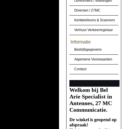
Omvormers / Voedingen
Diversen / 27MC
Kerktelefoons & Scanners
Verhuur Verkeerregelaar
Informatie
Bedrijfsgegevens
Algemene Voorwaarden
Contact
Welkom bij Bel
Arie Specialist in
Antennes, 27 MC
Communicatie.
De winkel is geopend op
afspraak!