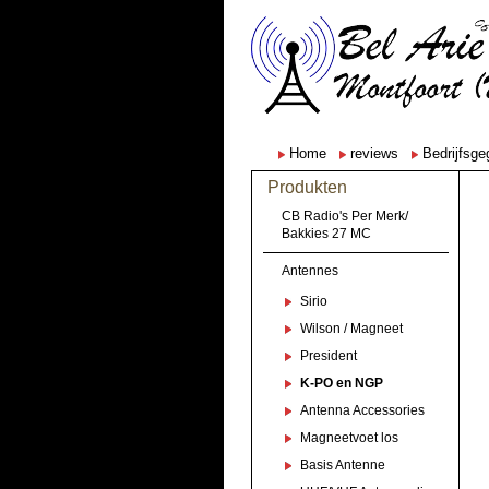
Home
reviews
Bedrijfsg
Produkten
CB Radio's Per Merk/
Bakkies 27 MC
Antennes
Sirio
Wilson / Magneet
President
K-PO en NGP
Antenna Accessories
Magneetvoet los
Basis Antenne