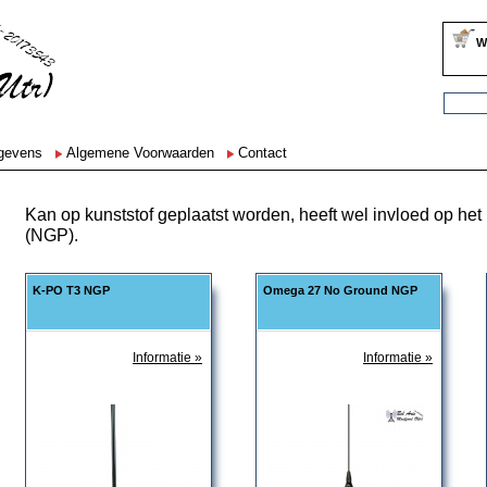
W
egevens
Algemene Voorwaarden
Contact
Kan op kunststof geplaatst worden, heeft wel invloed op het
(NGP).
K-PO T3 NGP
Omega 27 No Ground NGP
Informatie »
Informatie »