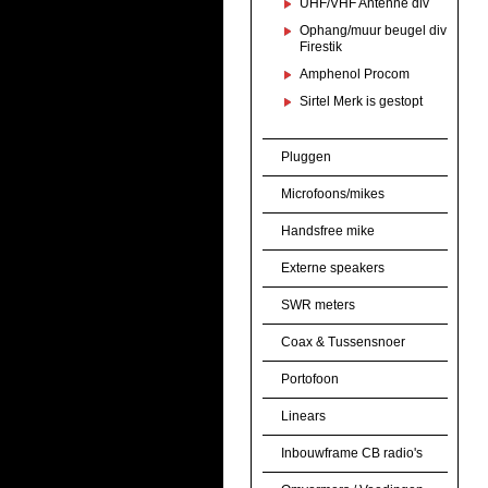
UHF/VHF Antenne div
Ophang/muur beugel div
Firestik
Amphenol Procom
Sirtel Merk is gestopt
Pluggen
Microfoons/mikes
Handsfree mike
Externe speakers
SWR meters
Coax & Tussensnoer
Portofoon
Linears
Inbouwframe CB radio's