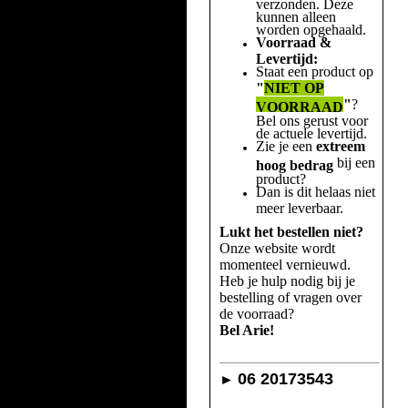
verzonden. Deze
kunnen alleen
worden opgehaald.
Voorraad &
Levertijd:
Staat een product op
"
NIET OP
"
?
VOORRAAD
Bel ons gerust voor
de actuele levertijd.
Zie je een
extreem
bij een
hoog bedrag
product?
Dan is dit helaas niet
meer leverbaar.
Lukt het bestellen niet?
Onze website wordt
momenteel vernieuwd.
Heb je hulp nodig bij je
bestelling of vragen over
de voorraad?
Bel Arie!
06 20173543
►