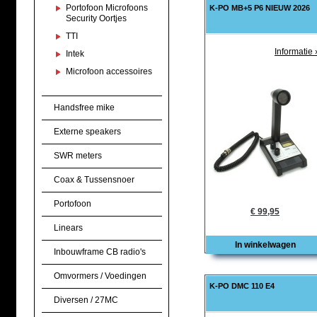
Portofoon Microfoons
K-PO MB+5 P6 NIEUW 2026
Security Oortjes
TTI
Informatie 
Intek
Microfoon accessoires
Handsfree mike
Externe speakers
SWR meters
Coax & Tussensnoer
Portofoon
€ 99,95
Linears
In winkelwagen
Inbouwframe CB radio's
Omvormers / Voedingen
K-PO DMC 110 E4
Diversen / 27MC