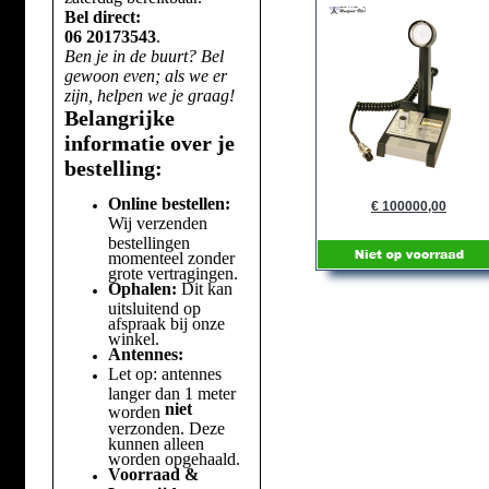
Bel direct:
06 20173543
.
Ben je in de buurt? Bel
gewoon even; als we er
zijn, helpen we je graag!
Belangrijke
informatie over je
bestelling:
Online bestellen:
€ 100000,00
Wij verzenden
bestellingen
momenteel zonder
grote vertragingen.
Ophalen:
Dit kan
uitsluitend op
afspraak bij onze
winkel.
Antennes:
Let op: antennes
langer dan 1 meter
niet
worden
verzonden. Deze
kunnen alleen
worden opgehaald.
Voorraad &