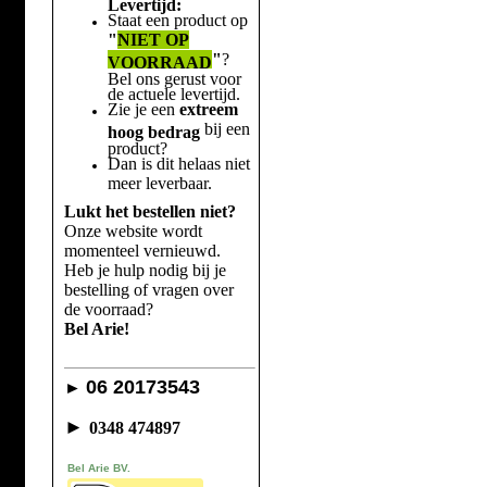
Levertijd:
Staat een product op
"
NIET OP
"
?
VOORRAAD
Bel ons gerust voor
de actuele levertijd.
Zie je een
extreem
bij een
hoog bedrag
product?
Dan is dit helaas niet
meer leverbaar.
Lukt het bestellen niet?
Onze website wordt
momenteel vernieuwd.
Heb je hulp nodig bij je
bestelling of vragen over
de voorraad?
Bel Arie!
06 20173543
►
►
0348 474897
Bel Arie BV.