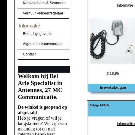
Kerktelefoons & Scanners
Informatie 
Verhuur Verkeerregelaar
Informatie
Bedrijfsgegevens
Algemene Voorwaarden
Contact
€ 18,95
Welkom bij Bel
Arie Specialist in
In winkelwagen
Antennes, 27 MC
Communicatie.
Zetagi MB+5
De winkel is geopend op
afspraak!
Heb je vragen of wil je
langskomen? Wij zijn van
Informatie 
maandag tot en met
zaterdag bereikbaar.