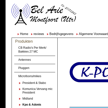
Home
reviews
Bedrijfsgegevens
Algemene Voorwaar
Produkten
CB Radio's Per Merk/
Bakkies 27 MC
Antennes
Pluggen
Microfoons/mikes
President & Stabo
Komunica Vervang mic
President
Midland
Kpo & Adonis