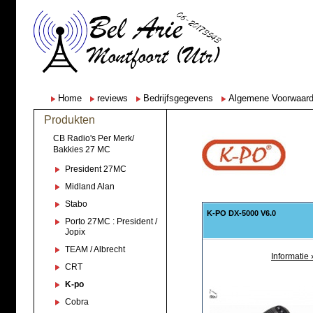
Home
reviews
Bedrijfsgegevens
Algemene Voorwaar
Produkten
CB Radio's Per Merk/
Bakkies 27 MC
President 27MC
Midland Alan
Stabo
K-PO DX-5000 V6.0
Porto 27MC : President /
Jopix
TEAM / Albrecht
Informatie 
CRT
K-po
Cobra