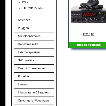
Intek
TTI Porto 27 MC
Antennes
Pluggen
€ 210,00
Microfoons/mikes
Handsfree mike
Externe speakers
SWR meters
Coax & Tussensnoer
Portofoon
Linears
Inbouwframe CB radio's
Omvormers / Voedingen