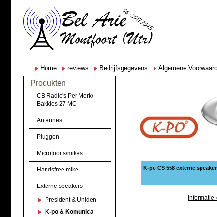
Home
reviews
Bedrijfsgegevens
Algemene Voorwaar
Produkten
CB Radio's Per Merk/
Bakkies 27 MC
Antennes
Pluggen
Microfoons/mikes
K-po CS 558 externe speaker
Handsfree mike
Externe speakers
Informatie 
President & Uniden
K-po & Komunica