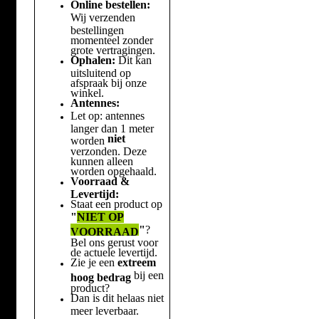
Online bestellen:
Wij verzenden
bestellingen
momenteel zonder
grote vertragingen.
Ophalen:
Dit kan
uitsluitend op
afspraak bij onze
winkel.
Antennes:
Let op: antennes
langer dan 1 meter
niet
worden
verzonden. Deze
kunnen alleen
worden opgehaald.
Voorraad &
Levertijd:
Staat een product op
"
NIET OP
"
?
VOORRAAD
Bel ons gerust voor
de actuele levertijd.
Zie je een
extreem
bij een
hoog bedrag
product?
Dan is dit helaas niet
meer leverbaar.