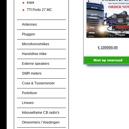
Intek
TTI Porto 27 MC
Antennes
Pluggen
Microfoons/mikes
€ 100000,00
Handsfree mike
Externe speakers
SWR meters
Coax & Tussensnoer
Portofoon
Linears
Inbouwframe CB radio's
Omvormers / Voedingen