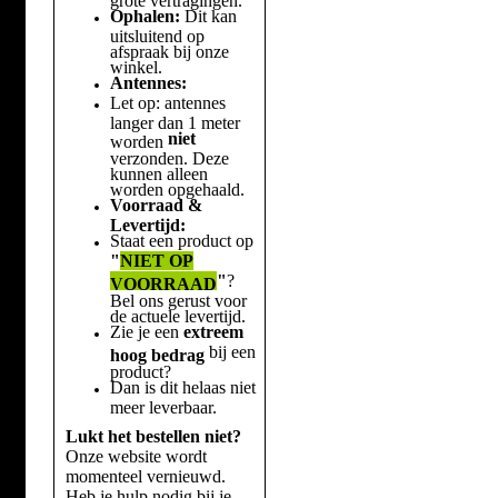
Ophalen:
Dit kan
uitsluitend op
afspraak bij onze
winkel.
Antennes:
Let op: antennes
langer dan 1 meter
niet
worden
verzonden. Deze
kunnen alleen
worden opgehaald.
Voorraad &
Levertijd:
Staat een product op
"
NIET OP
"
?
VOORRAAD
Bel ons gerust voor
de actuele levertijd.
Zie je een
extreem
bij een
hoog bedrag
product?
Dan is dit helaas niet
meer leverbaar.
Lukt het bestellen niet?
Onze website wordt
momenteel vernieuwd.
Heb je hulp nodig bij je