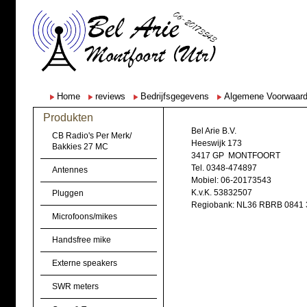
Home
reviews
Bedrijfsgegevens
Algemene Voorwaar
Produkten
Bel Arie B.V.
CB Radio's Per Merk/
Heeswijk 173
Bakkies 27 MC
3417 GP MONTFOORT
Tel. 0348-474897
Antennes
Mobiel: 06-20173543
K.v.K. 53832507
Pluggen
Regiobank: NL36 RBRB 0841 
Microfoons/mikes
Handsfree mike
Externe speakers
SWR meters