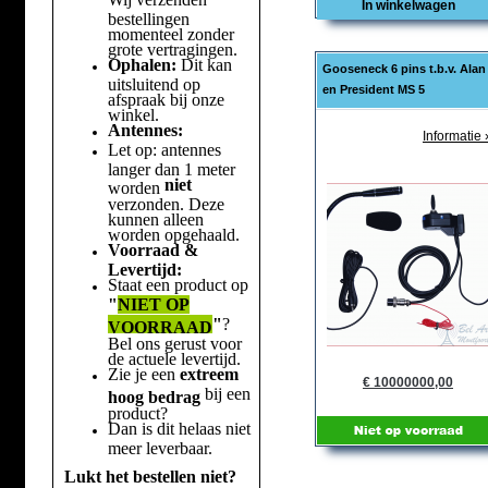
In winkelwagen
bestellingen
momenteel zonder
grote vertragingen.
Ophalen:
Dit kan
Gooseneck 6 pins t.b.v. Alan
uitsluitend op
en President MS 5
afspraak bij onze
winkel.
Antennes:
Informatie 
Let op: antennes
langer dan 1 meter
niet
worden
verzonden. Deze
kunnen alleen
worden opgehaald.
Voorraad &
Levertijd:
Staat een product op
"
NIET OP
"
?
VOORRAAD
Bel ons gerust voor
de actuele levertijd.
Zie je een
extreem
€ 10000000,00
bij een
hoog bedrag
product?
Dan is dit helaas niet
meer leverbaar.
Lukt het bestellen niet?