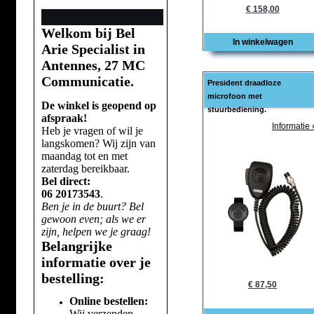
€ 158,00
Welkom bij Bel
In winkelwagen
Arie Specialist in
Antennes, 27 MC
Communicatie.
President draadloze
microfoon met
De winkel is geopend op
stuurbediening.
afspraak!
Informatie 
Heb je vragen of wil je
langskomen? Wij zijn van
maandag tot en met
zaterdag bereikbaar.
Bel direct:
06 20173543
.
Ben je in de buurt? Bel
gewoon even; als we er
zijn, helpen we je graag!
Belangrijke
informatie over je
bestelling:
€ 87,50
Online bestellen:
Wij verzenden