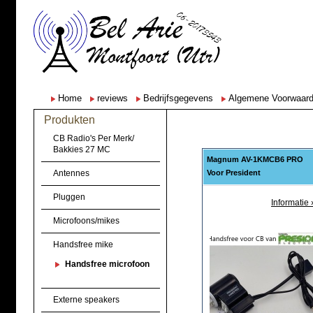
Home
reviews
Bedrijfsgegevens
Algemene Voorwaar
Produkten
CB Radio's Per Merk/
Bakkies 27 MC
Magnum AV-1KMCB6 PRO
Antennes
Voor President
Pluggen
Informatie 
Microfoons/mikes
Handsfree mike
Handsfree microfoon
Externe speakers