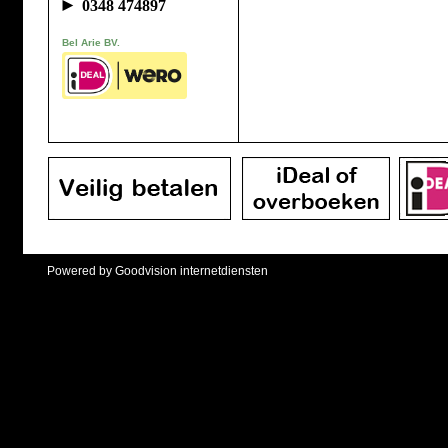
►
0348 474897
Bel Arie BV.
Powered by Goodvision internetdiensten