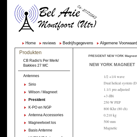
Home
reviews
Bedrijfsgegevens
Algemene Voorwaar
Produkten
PRESIDENT NEW YORK Magneet
CB Radio's Per Merk/
NEW YORK MAGNEET
Bakkies 27 MC
Antennes
1/2 +1/4 wave
Dual helical system (
Sirio
1.1/1 pre-adjusted
Wilson / Magneet
+3 dBi
President
250 W PEP
K-PO en NGP
800 Khz (80 ch)
0.210 kg
Antenna Accessories
500 mm
Magneetvoet los
Magnetic
Basis Antenne