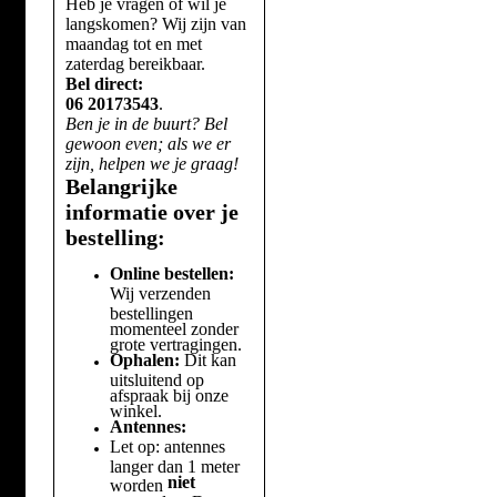
Heb je vragen of wil je
langskomen? Wij zijn van
maandag tot en met
zaterdag bereikbaar.
Bel direct:
06 20173543
.
Ben je in de buurt? Bel
gewoon even; als we er
zijn, helpen we je graag!
Belangrijke
informatie over je
bestelling:
Online bestellen:
Wij verzenden
bestellingen
momenteel zonder
grote vertragingen.
Ophalen:
Dit kan
uitsluitend op
afspraak bij onze
winkel.
Antennes:
Let op: antennes
langer dan 1 meter
niet
worden