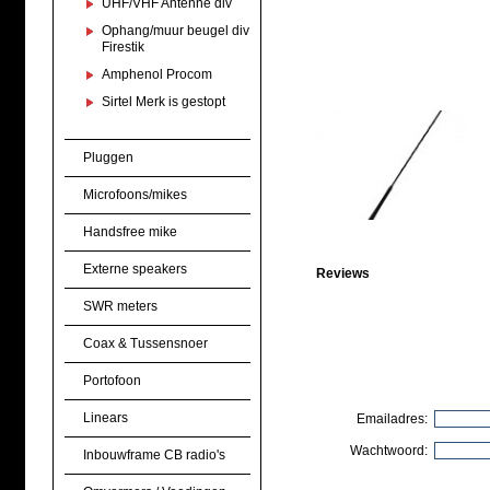
UHF/VHF Antenne div
Ophang/muur beugel div
Firestik
Amphenol Procom
Sirtel Merk is gestopt
Pluggen
Microfoons/mikes
Handsfree mike
Externe speakers
Reviews
SWR meters
Coax & Tussensnoer
Portofoon
Linears
Emailadres:
Wachtwoord:
Inbouwframe CB radio's