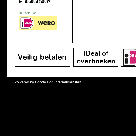
►
0348 474897
Bel Arie BV.
Powered by Goodvision internetdiensten