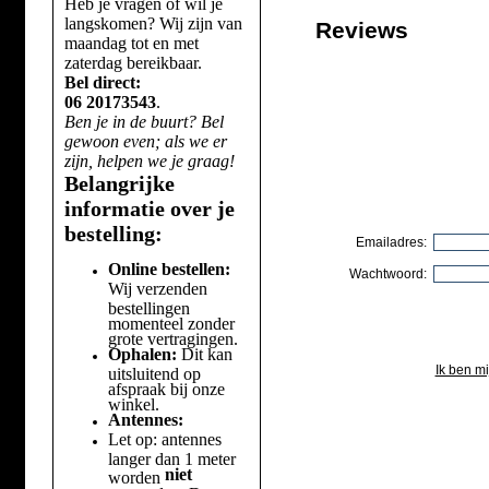
Heb je vragen of wil je
langskomen? Wij zijn van
Reviews
maandag tot en met
zaterdag bereikbaar.
Bel direct:
06 20173543
.
Ben je in de buurt? Bel
gewoon even; als we er
zijn, helpen we je graag!
Belangrijke
informatie over je
bestelling:
Emailadres:
Online bestellen:
Wachtwoord:
Wij verzenden
bestellingen
momenteel zonder
grote vertragingen.
Ophalen:
Dit kan
Ik ben m
uitsluitend op
afspraak bij onze
winkel.
Antennes:
Let op: antennes
langer dan 1 meter
niet
worden