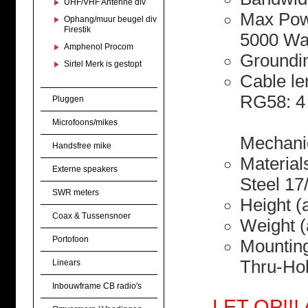
UHF/VHF Antenne div
Max Powe
Ophang/muur beugel div
Firestik
5000 Wat
Amphenol Procom
Groundin
Sirtel Merk is gestopt
Cable l
RG58: 4 
Pluggen
Microfoons/mikes
Mechanic
Handsfree mike
Material
Externe speakers
Steel 17
SWR meters
Height (
Coax & Tussensnoer
Weight (
Portofoon
Mountin
Thru-Ho
Linears
Inbouwframe CB radio's
LET OP!!