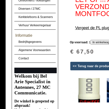
Omvormers / Voedingen
VERZONDE
Diversen / 27MC
MONTFOORT
Kerktelefoons & Scanners
Verhuur Verkeerregelaar
Vergeet de PL plug 
Informatie
Bedrijfsgegevens
Op voorraad:
1
Algemene Voorwaarden
€ 67,50
Contact
<< Terug naar de produ
Welkom bij Bel
Arie Specialist in
Antennes, 27 MC
Communicatie.
De winkel is geopend op
afspraak!