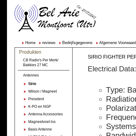
Home
reviews
Bedrijfsgegevens
Algemene Voorwaar
Produkten
SIRIO FIGHTER PE
CB Radio's Per Merk/
Bakkies 27 MC
Electrical Data
Antennes
Sirio
Type: Ba
Wilson / Magneet
Radiatio
President
Polarizat
K-PO en NGP
Antenna Accessories
Frequen
Magneetvoet los
Systems
Basis Antenne
Bandwid