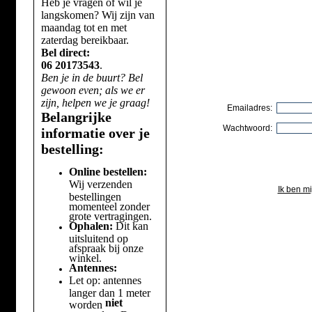
Heb je vragen of wil je
langskomen? Wij zijn van
maandag tot en met
zaterdag bereikbaar.
Bel direct:
06 20173543
.
Ben je in de buurt? Bel
gewoon even; als we er
zijn, helpen we je graag!
Emailadres:
Belangrijke
Wachtwoord:
informatie over je
bestelling:
Online bestellen:
Wij verzenden
Ik ben m
bestellingen
momenteel zonder
grote vertragingen.
Ophalen:
Dit kan
uitsluitend op
afspraak bij onze
winkel.
Antennes:
Let op: antennes
langer dan 1 meter
niet
worden