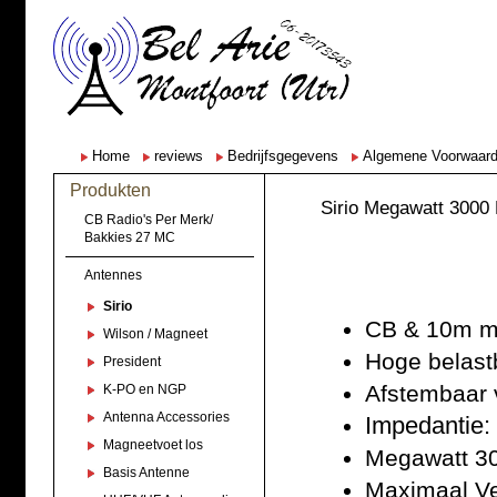
Home
reviews
Bedrijfsgegevens
Algemene Voorwaar
Produkten
Sirio Megawatt 3000
CB Radio's Per Merk/
Bakkies 27 MC
Antennes
Sirio
CB & 10m m
Wilson / Magneet
Hoge belast
President
Afstembaar 
K-PO en NGP
Antenna Accessories
Impedantie:
Magneetvoet los
Megawatt 3
Basis Antenne
Maximaal Ve