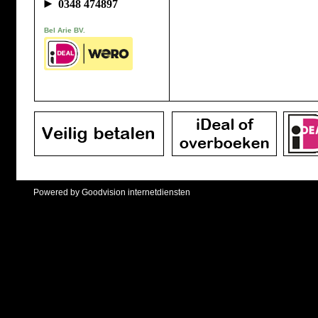
►
0348 474897
Bel Arie BV.
Powered by Goodvision internetdiensten