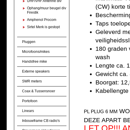
UHF/VHF Antenne div
(CW) korte ti
Ophang/muur beugel div
Firestik
Bescherming
Amphenol Procom
Taps toelope
Sirtel Merk is gestopt
Geleverd met
veiligheidssl
Pluggen
180 graden 
Microfoons/mikes
wash
Handsfree mike
Lengte ca.
Externe speakers
Gewicht ca. 
Boorgat: 12
SWR meters
Kabellengte 
Coax & Tussensnoer
Portofoon
WOR
PL PLUG 6 MM
Linears
DEZE APART B
Inbouwframe CB radio's
LET OP!!!