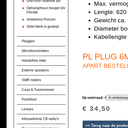
UHF/VHF Antenne div
Max. vermog
Ophang/muur beugel div
Lengte: 62
Firestik
Gewicht ca. 
Amphenol Procom
Sirtel Merk is gestopt
Diameter bo
Kabellengte
Pluggen
Microfoons/mikes
PL PLUG 6
Handsfree mike
APART BESTEL
Externe speakers
SWR meters
Coax & Tussensnoer
Op voorraad:
4
Portofoon
€ 34,50
Linears
Inbouwframe CB radio's
<< Terug naar de produ