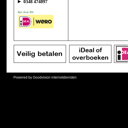
►
0348 474897
Bel Arie BV.
Powered by Goodvision internetdiensten