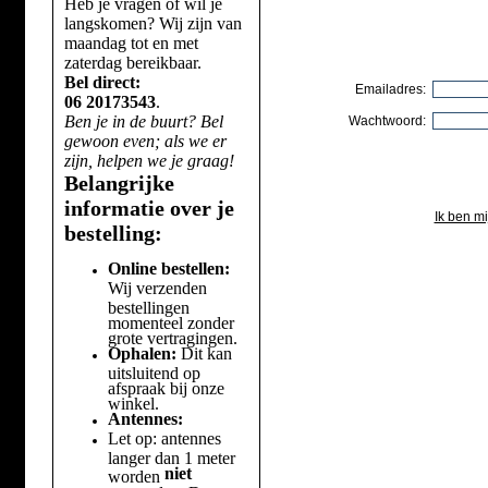
Heb je vragen of wil je
langskomen? Wij zijn van
maandag tot en met
zaterdag bereikbaar.
Bel direct:
Emailadres:
06 20173543
.
Ben je in de buurt? Bel
Wachtwoord:
gewoon even; als we er
zijn, helpen we je graag!
Belangrijke
informatie over je
Ik ben m
bestelling:
Online bestellen:
Wij verzenden
bestellingen
momenteel zonder
grote vertragingen.
Ophalen:
Dit kan
uitsluitend op
afspraak bij onze
winkel.
Antennes:
Let op: antennes
langer dan 1 meter
niet
worden