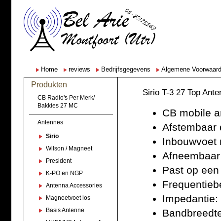
Home
reviews
Bedrijfsgegevens
Algemene Voorwaar
Produkten
Sirio T-3 27 Top Ant
CB Radio's Per Merk/
Bakkies 27 MC
CB mobile a
Antennes
Afstembaar 
Sirio
Inbouwvoet 
Wilson / Magneet
Afneembaar 
President
Past op een
K-PO en NGP
Frequentiebe
Antenna Accessories
Impedantie:
Magneetvoet los
Basis Antenne
Bandbreedt