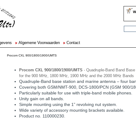
W
egevens
Algemene Voorwaarden
Contact
Procom CXL 900/1800/1900/UMTS
Procom CXL 900/1800/1900/UMTS
- Quadruple-Band Band Base 
for the 900 MHz, 1800 MHz, 1900 MHz and the 2000 MHz Bands
Quadruple-Band base station and marine antenna – four ban
Covering both GSM/NMT-900, DCS-1800/PCN (GSM 900/18
Particularly suitable for use with triple-band mobile phones.
Unity gain on all bands.
Simple mounting using the 1” revolving nut system.
Wide variety of accessory mounting brackets available.
Product no. 110000230.