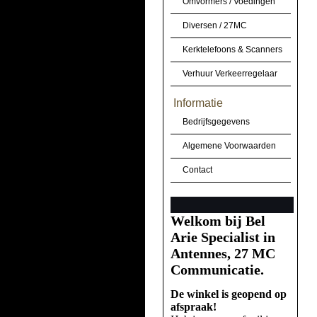
Omvormers / Voedingen
Diversen / 27MC
Kerktelefoons & Scanners
Verhuur Verkeerregelaar
Informatie
Bedrijfsgegevens
Algemene Voorwaarden
Contact
Welkom bij Bel
Arie Specialist in
Antennes, 27 MC
Communicatie.
De winkel is geopend op
afspraak!