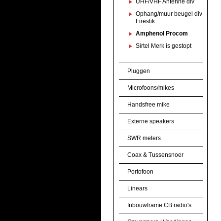
UHF/VHF Antenne div
Ophang/muur beugel div
Firestik
Amphenol Procom
Sirtel Merk is gestopt
Pluggen
Microfoons/mikes
Handsfree mike
Externe speakers
SWR meters
Coax & Tussensnoer
Portofoon
Linears
Inbouwframe CB radio's