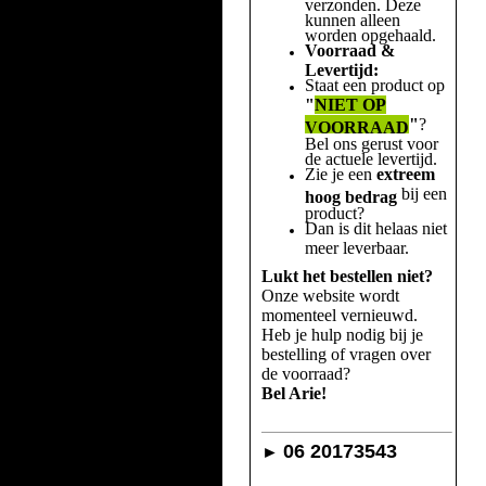
verzonden. Deze
kunnen alleen
worden opgehaald.
Voorraad &
Levertijd:
Staat een product op
"
NIET OP
"
?
VOORRAAD
Bel ons gerust voor
de actuele levertijd.
Zie je een
extreem
bij een
hoog bedrag
product?
Dan is dit helaas niet
meer leverbaar.
Lukt het bestellen niet?
Onze website wordt
momenteel vernieuwd.
Heb je hulp nodig bij je
bestelling of vragen over
de voorraad?
Bel Arie!
06 20173543
►