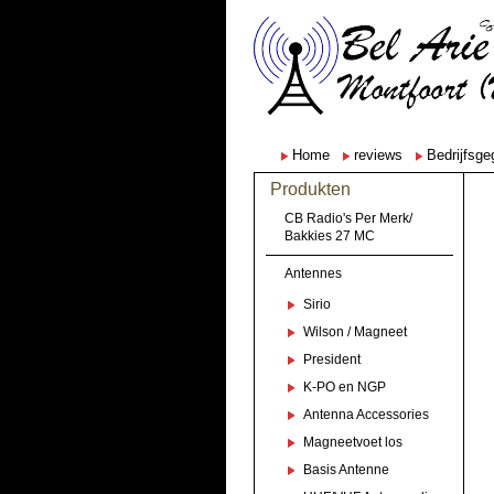
Home
reviews
Bedrijfsg
Produkten
CB Radio's Per Merk/
Bakkies 27 MC
Antennes
Sirio
Wilson / Magneet
President
K-PO en NGP
Antenna Accessories
Magneetvoet los
Basis Antenne