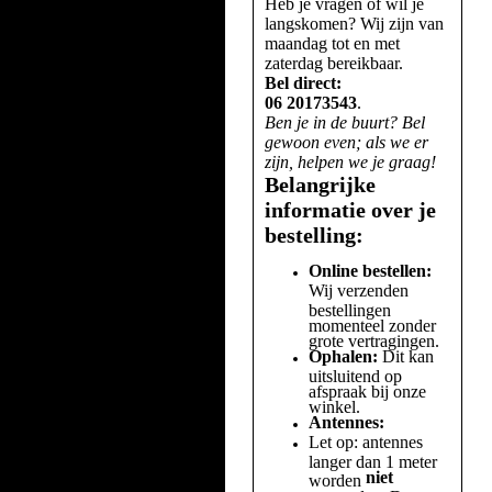
Heb je vragen of wil je
langskomen? Wij zijn van
maandag tot en met
zaterdag bereikbaar.
Bel direct:
06 20173543
.
Ben je in de buurt? Bel
gewoon even; als we er
zijn, helpen we je graag!
Belangrijke
informatie over je
bestelling:
Online bestellen:
Wij verzenden
bestellingen
momenteel zonder
grote vertragingen.
Ophalen:
Dit kan
uitsluitend op
afspraak bij onze
winkel.
Antennes:
Let op: antennes
langer dan 1 meter
niet
worden