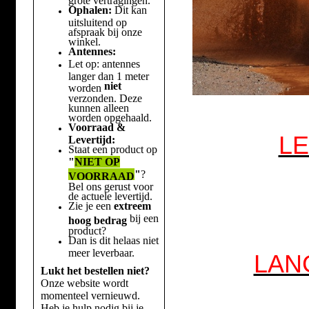
Ophalen:
Dit kan
uitsluitend op
afspraak bij onze
winkel.
Antennes:
Let op: antennes
langer dan 1 meter
niet
worden
verzonden. Deze
kunnen alleen
worden opgehaald.
Voorraad &
LE
Levertijd:
Staat een product op
"
NIET OP
"
?
VOORRAAD
Bel ons gerust voor
de actuele levertijd.
Zie je een
extreem
bij een
hoog bedrag
product?
Dan is dit helaas niet
meer leverbaar.
LAN
Lukt het bestellen niet?
Onze website wordt
momenteel vernieuwd.
Heb je hulp nodig bij je