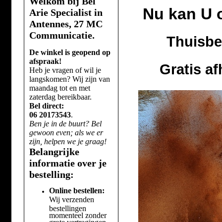
Welkom bij Bel
Nu kan U 
Arie Specialist in
Antennes, 27 MC
Communicatie.
Thuisbe
De winkel is geopend op
afspraak!
Gratis a
Heb je vragen of wil je
langskomen? Wij zijn van
maandag tot en met
zaterdag bereikbaar.
Bel direct:
06 20173543
.
Ben je in de buurt? Bel
gewoon even; als we er
zijn, helpen we je graag!
Belangrijke
informatie over je
bestelling:
Online bestellen:
Wij verzenden
bestellingen
momenteel zonder
grote vertragingen.