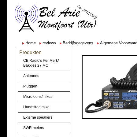
Home
reviews
Bedrijfsgegevens
Algemene Voorwaar
Produkten
CB Radio's Per Merk/
Bakkies 27 MC
Antennes
Pluggen
Microfoons/mikes
Handsfree mike
Externe speakers
SWR meters