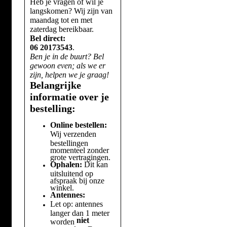
Heb je vragen of wil je
langskomen? Wij zijn van
maandag tot en met
zaterdag bereikbaar.
Bel direct:
06 20173543
.
Ben je in de buurt? Bel
gewoon even; als we er
zijn, helpen we je graag!
Belangrijke
informatie over je
bestelling:
Online bestellen:
Wij verzenden
bestellingen
momenteel zonder
grote vertragingen.
Ophalen:
Dit kan
uitsluitend op
afspraak bij onze
winkel.
Antennes:
Let op: antennes
langer dan 1 meter
niet
worden