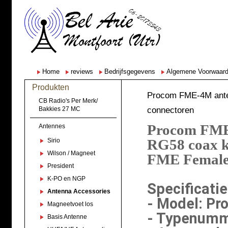
Home
reviews
Bedrijfsgegevens
Algemene Voorwaar
Produkten
Procom FME-4M ante
CB Radio's Per Merk/
connectoren
Bakkies 27 MC
Procom FME 
Antennes
RG58 coax ka
Sirio
Wilson / Magneet
FME Female 
President
K-PO en NGP
Specificatie
Antenna Accessories
- Model: P
Magneetvoet los
- Typenumm
Basis Antenne