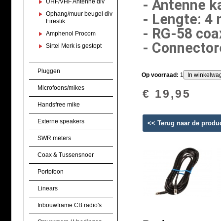
- Antenne k
UHF/VHF Antenne div
Ophang/muur beugel div
- Lengte: 4
Firestik
- RG-58 coa
Amphenol Procom
- Connecto
Sirtel Merk is gestopt
Pluggen
Op voorraad:
1
Microfoons/mikes
€ 19,95
Handsfree mike
Externe speakers
<< Terug naar de produ
SWR meters
Coax & Tussensnoer
Portofoon
Linears
Inbouwframe CB radio's