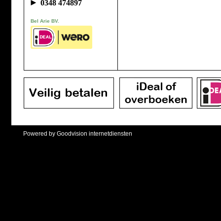
►
0348 474897
Bel Arie BV.
Powered by Goodvision internetdiensten