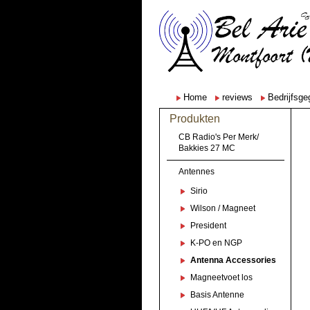
Home
reviews
Bedrijfsg
Produkten
CB Radio's Per Merk/
Bakkies 27 MC
Antennes
Sirio
Wilson / Magneet
President
K-PO en NGP
Antenna Accessories
Magneetvoet los
Basis Antenne