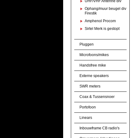
UHF/VHF Antenne div
Ophang/muur beugel div
Firestik
Amphenol Procom
Sirtel Merk is gestopt
Pluggen
Microfoons/mikes
Handsfree mike
Externe speakers
SWR meters
Coax & Tussensnoer
Portofoon
Linears
Inbouwframe CB radio's