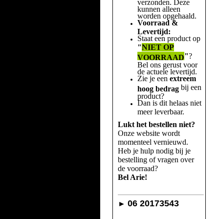
verzonden. Deze
kunnen alleen
worden opgehaald.
Voorraad &
Levertijd:
Staat een product op
"
NIET OP
"
?
VOORRAAD
Bel ons gerust voor
de actuele levertijd.
Zie je een
extreem
bij een
hoog bedrag
product?
Dan is dit helaas niet
meer leverbaar.
Lukt het bestellen niet?
Onze website wordt
momenteel vernieuwd.
Heb je hulp nodig bij je
bestelling of vragen over
de voorraad?
Bel Arie!
06 20173543
►