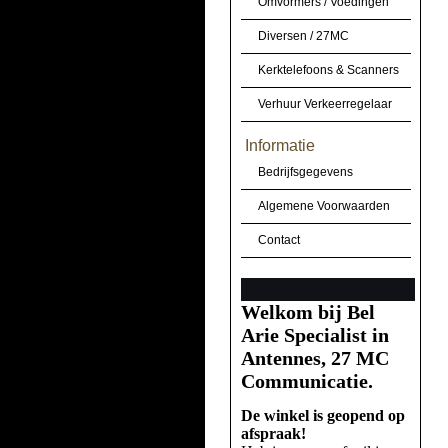
Omvormers / Voedingen
Diversen / 27MC
Kerktelefoons & Scanners
Verhuur Verkeerregelaar
Informatie
Bedrijfsgegevens
Algemene Voorwaarden
Contact
Welkom bij Bel
Arie Specialist in
Antennes, 27 MC
Communicatie.
De winkel is geopend op
afspraak!