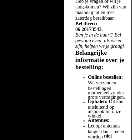
Heb je vragen of wil je
langskomen? Wij zijn van
maandag tot en met
zaterdag bereikbaar.
Bel direct:
06 20173543
.
Ben je in de buurt? Bel
gewoon even; als we er
zijn, helpen we je graag!
Belangrijke
informatie over je
bestelling:
Online bestellen:
Wij verzenden
bestellingen
momenteel zonder
grote vertragingen.
Ophalen:
Dit kan
uitsluitend op
afspraak bij onze
winkel.
Antennes:
Let op: antennes
langer dan 1 meter
niet
worden