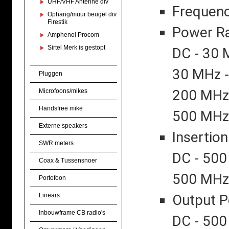
UHF/VHF Antenne div
Frequenc
Ophang/muur beugel div
Firestik
Power R
Amphenol Procom
Sirtel Merk is gestopt
DC - 30 
30 MHz 
Pluggen
200 MHz 
Microfoons/mikes
Handsfree mike
500 MHz 
Externe speakers
Insertion
SWR meters
DC - 500
Coax & Tussensnoer
500 MHz 
Portofoon
Linears
Output Po
Inbouwframe CB radio's
DC - 500