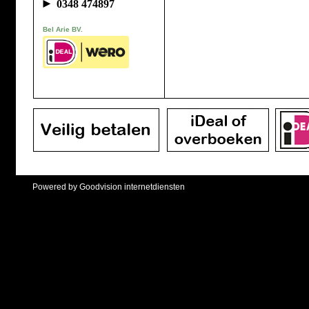
►
0348 474897
Bel Arie BV.
Powered by Goodvision internetdiensten