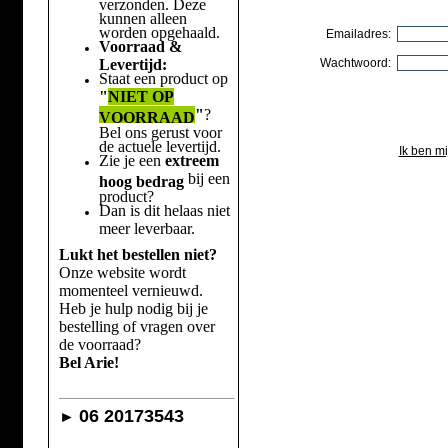
verzonden. Deze
kunnen alleen
worden opgehaald.
Emailadres:
Voorraad &
Levertijd:
Wachtwoord:
Staat een product op
"
NIET OP
"
?
VOORRAAD
Bel ons gerust voor
de actuele levertijd.
Ik ben m
Zie je een
extreem
bij een
hoog bedrag
product?
Dan is dit helaas niet
meer leverbaar.
Lukt het bestellen niet?
Onze website wordt
momenteel vernieuwd.
Heb je hulp nodig bij je
bestelling of vragen over
de voorraad?
Bel Arie!
06 20173543
►