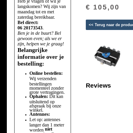
Heb je vragen of wil je
€ 105,00
langskomen? Wij zijn van
maandag tot en met
zaterdag bereikbaar.
Bel direct:
<< Terug naar de produ
06 20173543
.
Ben je in de buurt? Bel
gewoon even; als we er
zijn, helpen we je graag!
Belangrijke
informatie over je
bestelling:
Online bestellen:
Wij verzenden
bestellingen
Reviews
momenteel zonder
grote vertragingen.
Ophalen:
Dit kan
uitsluitend op
afspraak bij onze
winkel.
Antennes:
Let op: antennes
langer dan 1 meter
niet
worden