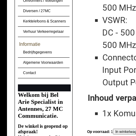
Omvormers / Voedingen
500 MHz 
Diversen / 27MC
VSWR:
Kerktelefoons & Scanners
DC - 500
Verhuur Verkeerregelaar
500 MHz 
Informatie
Bedrijfsgegevens
Connecto
Algemene Voorwaarden
Input Por
Contact
Output P
Welkom bij Bel
Inhoud verp
Arie Specialist in
Antennes, 27 MC
1x Komu
Communicatie.
De winkel is geopend op
afspraak!
Op voorraad:
1