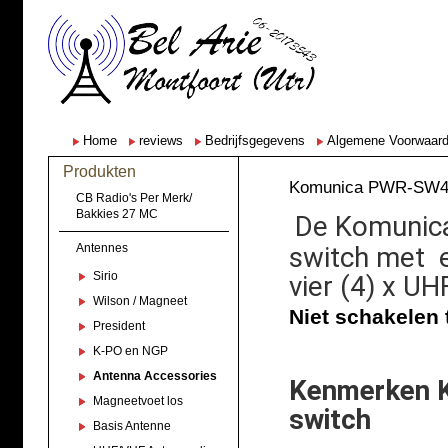
Home
reviews
Bedrijfsgegevens
Algemene Voorwaar
Produkten
Komunica PWR-SW
CB Radio's Per Merk/
Bakkies 27 MC
De Komunic
Antennes
switch met 
Sirio
vier (4) x U
Wilson / Magneet
Niet schakelen 
President
K-PO en NGP
Antenna Accessories
Kenmerken 
Magneetvoet los
switch
Basis Antenne