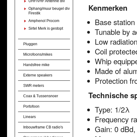
UHF/VHF Antenne div
Kenmerken
Ophang/muur beugel div
Firestik
Base station
Amphenol Procom
Sirtel Merk is gestopt
Tunable by a
Low radiation
Pluggen
Coil protecte
Microfoons/mikes
Whip equippe
Handsfree mike
Made of alum
Externe speakers
Protection f
SWR meters
Technische sp
Coax & Tussensnoer
Type: 1/2λ
Portofoon
Frequency ra
Linears
Gain: 0 dBd,
Inbouwframe CB radio's