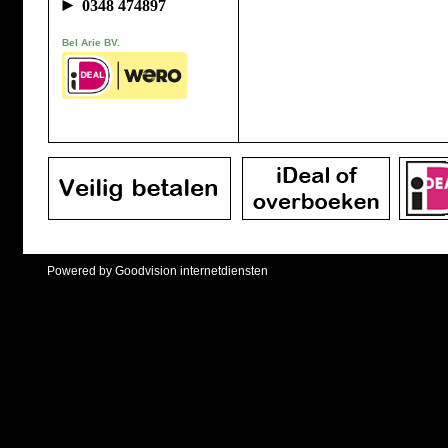
►
0348 474897
Bel Arie BV.
Powered by Goodvision internetdiensten