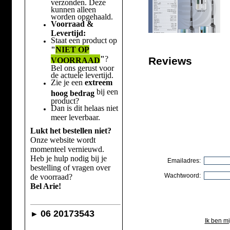
verzonden. Deze
kunnen alleen
worden opgehaald.
Voorraad &
Levertijd:
Staat een product op
"
NIET OP
"
?
Reviews
VOORRAAD
Bel ons gerust voor
de actuele levertijd.
Zie je een
extreem
bij een
hoog bedrag
product?
Dan is dit helaas niet
meer leverbaar.
Lukt het bestellen niet?
Onze website wordt
momenteel vernieuwd.
Heb je hulp nodig bij je
Emailadres:
bestelling of vragen over
Wachtwoord:
de voorraad?
Bel Arie!
06 20173543
►
Ik ben m