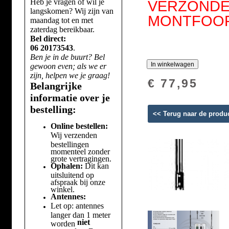
Heb je vragen of wil je
VERZONDEN
langskomen? Wij zijn van
MONTFOORT!
maandag tot en met
zaterdag bereikbaar.
Bel direct:
06 20173543
.
Ben je in de buurt? Bel
gewoon even; als we er
zijn, helpen we je graag!
€ 77,95
Belangrijke
informatie over je
bestelling:
<< Terug naar de produ
Online bestellen:
Wij verzenden
bestellingen
momenteel zonder
grote vertragingen.
Ophalen:
Dit kan
uitsluitend op
afspraak bij onze
winkel.
Antennes:
Let op: antennes
langer dan 1 meter
niet
worden