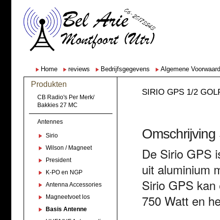
Home
reviews
Bedrijfsgegevens
Algemene Voorwaar
Produkten
SIRIO GPS 1/2 GOLF
CB Radio's Per Merk/
Bakkies 27 MC
Antennes
Omschrijving 
Sirio
Wilson / Magneet
De Sirio GPS i
President
uit aluminium 
K-PO en NGP
Sirio GPS kan
Antenna Accessories
750 Watt en he
Magneetvoet los
Basis Antenne