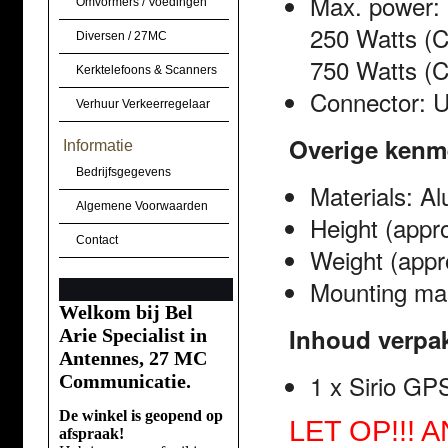
Max. power:
Omvormers / Voedingen
250 Watts (
Diversen / 27MC
750 Watts (C
Kerktelefoons & Scanners
Connector: 
Verhuur Verkeerregelaar
Overige kenm
Informatie
Bedrijfsgegevens
Materials: A
Algemene Voorwaarden
Height (appro
Contact
Weight (appro
Mounting mas
Welkom bij Bel
Inhoud verpa
Arie Specialist in
Antennes, 27 MC
1 x Sirio GP
Communicatie.
De winkel is geopend op
LET OP!!!
afspraak!