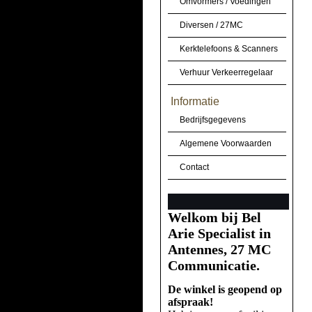
Omvormers / Voedingen
Diversen / 27MC
Kerktelefoons & Scanners
Verhuur Verkeerregelaar
Informatie
Bedrijfsgegevens
Algemene Voorwaarden
Contact
Welkom bij Bel
Arie Specialist in
Antennes, 27 MC
Communicatie.
De winkel is geopend op
afspraak!