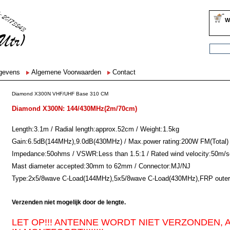
W
egevens
Algemene Voorwaarden
Contact
Diamond X300N VHF/UHF Base 310 CM
Diamond X300N: 144/430MHz(2m/70cm)
Length:3.1m / Radial length:approx.52cm / Weight:1.5kg
Gain:6.5dB(144MHz),9.0dB(430MHz) / Max.power rating:200W FM(Total)
Impedance:50ohms / VSWR:Less than 1.5:1 / Rated wind velocity:50m/s
Mast diameter accepted:30mm to 62mm / Connector:MJ/NJ
Type:2x5/8wave C-Load(144MHz),5x5/8wave C-Load(430MHz),FRP outer
Verzenden niet mogelijk door de lengte.
LET OP!!! ANTENNE WORDT NIET VERZONDEN, 