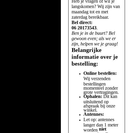
Heb je vragen of wil je
langskomen? Wij zijn van
maandag tot en met
zaterdag bereikbaar.
Bel direct:
06 20173543
.
Ben je in de buurt? Bel
gewoon even; als we er
zijn, helpen we je graag!
Belangrijke
informatie over je
bestelling:
Online bestellen:
Wij verzenden
bestellingen
momenteel zonder
grote vertragingen.
Ophalen:
Dit kan
uitsluitend op
afspraak bij onze
winkel.
Antennes:
Let op: antennes
langer dan 1 meter
niet
worden