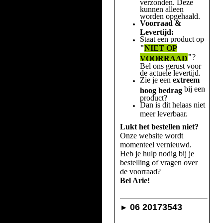
verzonden. Deze
kunnen alleen
worden opgehaald.
Voorraad &
Levertijd:
Staat een product op
"
NIET OP
"
?
VOORRAAD
Bel ons gerust voor
de actuele levertijd.
Zie je een
extreem
bij een
hoog bedrag
product?
Dan is dit helaas niet
meer leverbaar.
Lukt het bestellen niet?
Onze website wordt
momenteel vernieuwd.
Heb je hulp nodig bij je
bestelling of vragen over
de voorraad?
Bel Arie!
06 20173543
►