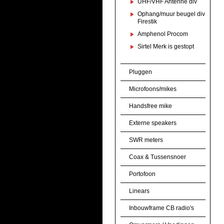
UHF/VHF Antenne div
Ophang/muur beugel div
Firestik
Amphenol Procom
Sirtel Merk is gestopt
Pluggen
Microfoons/mikes
Handsfree mike
Externe speakers
SWR meters
Coax & Tussensnoer
Portofoon
Linears
Inbouwframe CB radio's