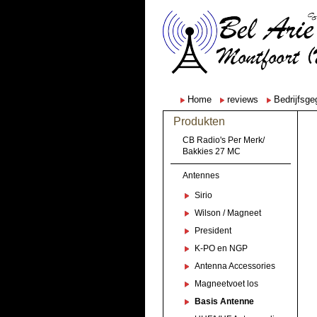
Home
reviews
Bedrijfsg
Produkten
CB Radio's Per Merk/
Bakkies 27 MC
Antennes
Sirio
Wilson / Magneet
President
K-PO en NGP
Antenna Accessories
Magneetvoet los
Basis Antenne