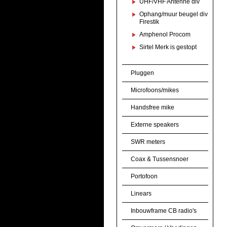
UHF/VHF Antenne div
Ophang/muur beugel div
Firestik
Amphenol Procom
Sirtel Merk is gestopt
Pluggen
Microfoons/mikes
Handsfree mike
Externe speakers
SWR meters
Coax & Tussensnoer
Portofoon
Linears
Inbouwframe CB radio's