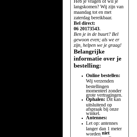
Heb je vragen of wil je
langskomen? Wij zijn van
maandag tot en met
zaterdag bereikbaar.
Bel direct:
06 20173543
.
Ben je in de buurt? Bel
gewoon even; als we er
zijn, helpen we je graag!
Belangrijke
informatie over je
bestelling:
Online bestellen:
Wij verzenden
bestellingen
momenteel zonder
grote vertragingen.
Ophalen:
Dit kan
uitsluitend op
afspraak bij onze
winkel.
Antennes:
Let op: antennes
langer dan 1 meter
niet
worden