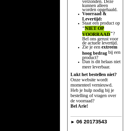
verzonden. Deze
kunnen alleen
worden opgehaald.
Voorraad &
Levertijd:
Staat een product op
"
NIET OP
"
?
VOORRAAD
Bel ons gerust voor
de actuele levertijd.
Zie je een
extreem
bij een
hoog bedrag
product?
Dan is dit helaas niet
meer leverbaar.
Lukt het bestellen niet?
Onze website wordt
momenteel vernieuwd.
Heb je hulp nodig bij je
bestelling of vragen over
de voorraad?
Bel Arie!
06 20173543
►