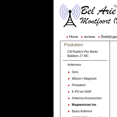
Home
reviews
Bedrijfsg
Produkten
CB Radio's Per Merk/
Bakkies 27 MC
Antennes
Sirio
Wilson / Magneet
President
K-PO en NGP
Antenna Accessories
Magneetvoet los
Basis Antenne