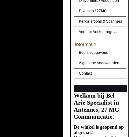
Omvormers / Voedingen
Diversen / 27MC
Kerktelefoons & Scanners
Verhuur Verkeerregelaar
Informatie
Bedrijfsgegevens
Algemene Voorwaarden
Contact
Welkom bij Bel
Arie Specialist in
Antennes, 27 MC
Communicatie.
De winkel is geopend op
afspraak!