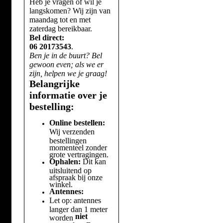
Heb je vragen of wil je
langskomen? Wij zijn van
maandag tot en met
zaterdag bereikbaar.
Bel direct:
06 20173543
.
Ben je in de buurt? Bel
gewoon even; als we er
zijn, helpen we je graag!
Belangrijke
informatie over je
bestelling:
Online bestellen:
Wij verzenden
bestellingen
momenteel zonder
grote vertragingen.
Ophalen:
Dit kan
uitsluitend op
afspraak bij onze
winkel.
Antennes:
Let op: antennes
langer dan 1 meter
niet
worden