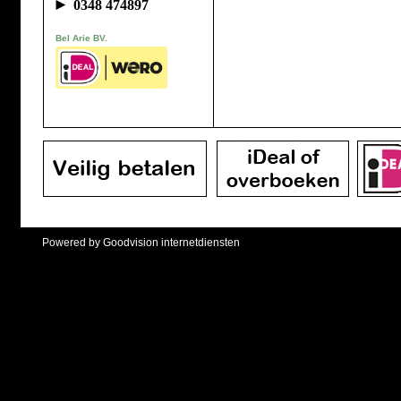
►
0348 474897
Bel Arie BV.
Powered by Goodvision internetdiensten