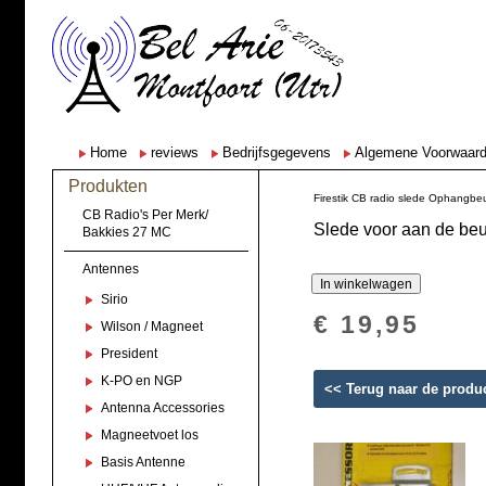
Home
reviews
Bedrijfsgegevens
Algemene Voorwaar
Produkten
Firestik CB radio slede Ophangbe
CB Radio's Per Merk/
Slede voor aan de beu
Bakkies 27 MC
Antennes
Sirio
€ 19,95
Wilson / Magneet
President
K-PO en NGP
<< Terug naar de produ
Antenna Accessories
Magneetvoet los
Basis Antenne