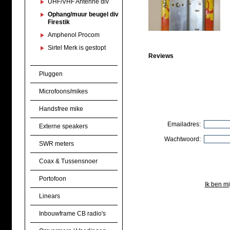
UHF/VHF Antenne div
Ophang/muur beugel div
Firestik
Amphenol Procom
Sirtel Merk is gestopt
Reviews
Pluggen
Microfoons/mikes
Handsfree mike
Emailadres:
Externe speakers
Wachtwoord:
SWR meters
Coax & Tussensnoer
Portofoon
Ik ben m
Linears
Inbouwframe CB radio's