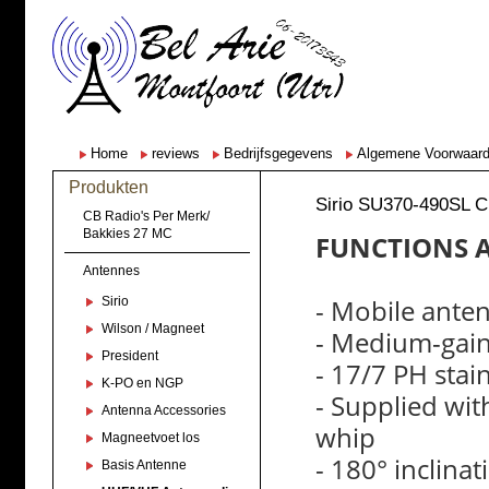
Home
reviews
Bedrijfsgegevens
Algemene Voorwaar
Produkten
Sirio SU370-490SL
CB Radio's Per Merk/
Bakkies 27 MC
FUNCTIONS A
Antennes
- Mobile ant
Sirio
Wilson / Magneet
- Medium-gain
President
- 17/7 PH stai
K-PO en NGP
- Supplied wit
Antenna Accessories
whip
Magneetvoet los
- 180° inclina
Basis Antenne