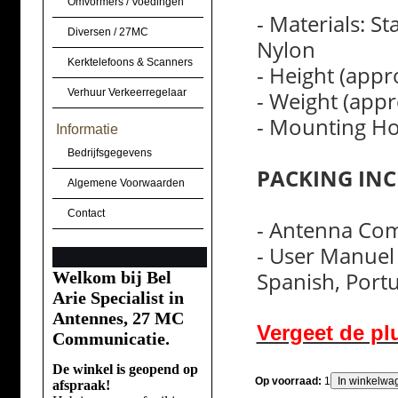
Omvormers / Voedingen
- Materials: S
Diversen / 27MC
Nylon
Kerktelefoons & Scanners
- Height (app
Verhuur Verkeerregelaar
- Weight (appr
- Mounting H
Informatie
Bedrijfsgegevens
PACKING INC
Algemene Voorwaarden
Contact
- Antenna Co
- User Manuel 
Spanish, Portu
Welkom bij Bel
Arie Specialist in
Antennes, 27 MC
Vergeet de plu
Communicatie.
De winkel is geopend op
Op voorraad:
1
afspraak!