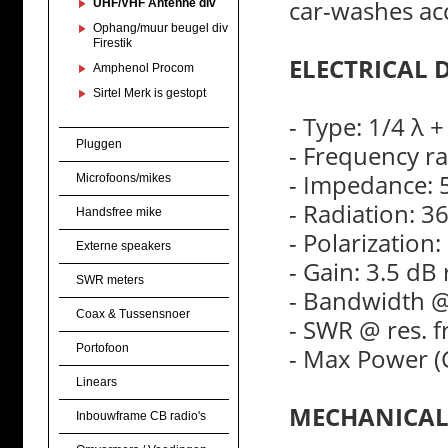
car-washes ac
UHF/VHF Antenne div
Ophang/muur beugel div
Firestik
ELECTRICAL 
Amphenol Procom
Sirtel Merk is gestopt
- Type: 1/4 λ 
Pluggen
- Frequency r
- Impedance:
Microfoons/mikes
- Radiation: 3
Handsfree mike
- Polarization:
Externe speakers
- Gain: 3.5 dB 
SWR meters
- Bandwidth 
Coax & Tussensnoer
- SWR @ res. 
Portofoon
- Max Power (
Linears
MECHANICAL
Inbouwframe CB radio's