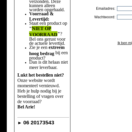
verzonden. Deze
kunnen alleen
Emailadres:
worden opgehaald.
Voorraad &
Wachtwoord:
Levertijd:
Staat een product op
"
NIET OP
"
?
VOORRAAD
Bel ons gerust voor
de actuele levertijd.
Ik ben m
Zie je een
extreem
bij een
hoog bedrag
product?
Dan is dit helaas niet
meer leverbaar.
Lukt het bestellen niet?
Onze website wordt
momenteel vernieuwd.
Heb je hulp nodig bij je
bestelling of vragen over
de voorraad?
Bel Arie!
06 20173543
►