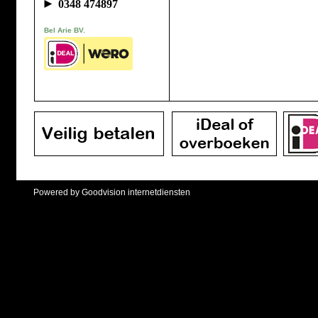
►
0348 474897
Bel Arie BV.
Powered by Goodvision internetdiensten