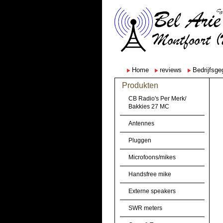
Home
reviews
Bedrijfsg
Produkten
CB Radio's Per Merk/
Bakkies 27 MC
Antennes
Pluggen
Microfoons/mikes
Handsfree mike
Externe speakers
SWR meters