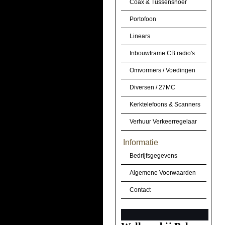
Coax & Tussensnoer
Portofoon
Linears
Inbouwframe CB radio's
Omvormers / Voedingen
Diversen / 27MC
Kerktelefoons & Scanners
Verhuur Verkeerregelaar
Informatie
Bedrijfsgegevens
Algemene Voorwaarden
Contact