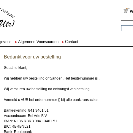
W
egevens
Algemene Voorwaarden
Contact
Bedankt voor uw bestelling
Geachte klant,
Wij hebben uw bestelling ontvangen. Het bestelnummer is .
Wij versturen uw bestelling na ontvangst van betaling.
Vermeld u AUB het ordernummer () bij alle banktransacties.
Bankrekening: 841 3461 51
Accountnaam: Bel Arie B.V
IBAN: NL36 RBRB 0841 3461 51
BIC: RBRBNL21
Bank: Regiobank