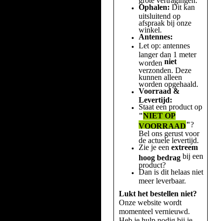
Ophalen:
Dit kan
uitsluitend op
afspraak bij onze
winkel.
Antennes:
Let op: antennes
langer dan 1 meter
niet
worden
verzonden. Deze
kunnen alleen
worden opgehaald.
Voorraad &
Levertijd:
Staat een product op
"
NIET OP
"
?
VOORRAAD
Bel ons gerust voor
de actuele levertijd.
Zie je een
extreem
bij een
hoog bedrag
product?
Dan is dit helaas niet
meer leverbaar.
Lukt het bestellen niet?
Onze website wordt
momenteel vernieuwd.
Heb je hulp nodig bij je