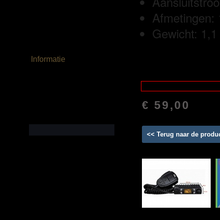
Aansluitstroo
Diversen / 27MC
Afmetingen:
Kerktelefoons & Scanners
Gewicht: 1,1
Verhuur Verkeerregelaar
Informatie
Bedrijfsgegevens
Dit product is niet voorradig
Algemene Voorwaarden
€ 59,00
Contact
<< Terug naar de produ
Welkom bij Bel
Arie Specialist in
Antennes, 27 MC
Communicatie.
De winkel is geopend op
afspraak!
Heb je vragen of wil je
langskomen? Wij zijn van