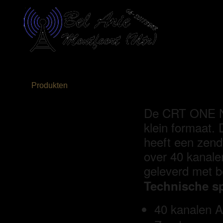
Home
reviews
Bedrijfsgegevens
Algemene Voorwaar
Produkten
CRTONE-N
CB Radio's Per Merk/
Bakkies 27 MC
De CRT ONE N 
President 27MC
klein formaat.
Midland Alan
heeft een zen
Stabo
over 40 kanal
Porto 27MC : President /
Jopix
geleverd met b
TEAM / Albrecht
Technische sp
CRT
K-po
40 kanalen 
Cobra