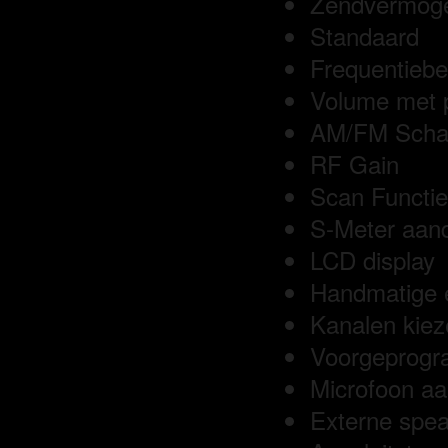
Zendvermog
Intek
Standaard
TTI Porto 27 MC
Frequentiebe
Antennes
Volume met 
Pluggen
AM/FM Scha
Microfoons/mikes
RF Gain
Scan Functie
Handsfree mike
S-Meter aand
Externe speakers
LCD display
SWR meters
Handmatige 
Coax & Tussensnoer
Kanalen kiez
Portofoon
Voorgeprogr
Linears
Microfoon aan
Inbouwframe CB radio's
Externe spea
Omvormers / Voedingen