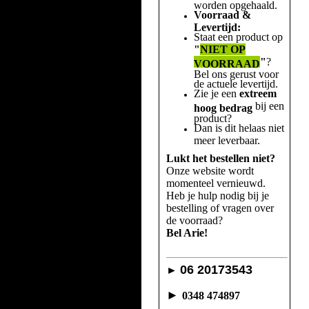
worden opgehaald.
Voorraad &
Levertijd:
Staat een product op
"
NIET OP
"
?
VOORRAAD
Bel ons gerust voor
de actuele levertijd.
Zie je een
extreem
bij een
hoog bedrag
product?
Dan is dit helaas niet
meer leverbaar.
Lukt het bestellen niet?
Onze website wordt
momenteel vernieuwd.
Heb je hulp nodig bij je
bestelling of vragen over
de voorraad?
Bel Arie!
06 20173543
►
►
0348 474897