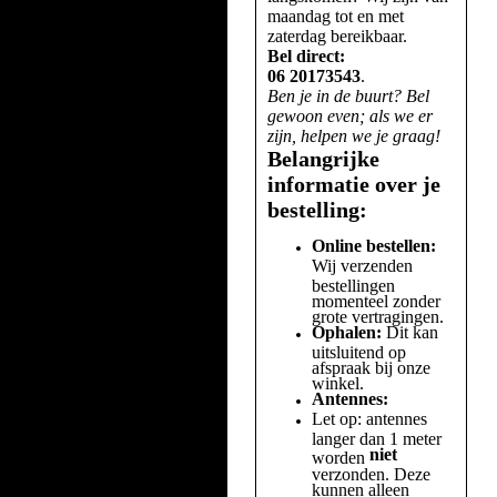
maandag tot en met
zaterdag bereikbaar.
Bel direct:
06 20173543
.
Ben je in de buurt? Bel
gewoon even; als we er
zijn, helpen we je graag!
Belangrijke
informatie over je
bestelling:
Online bestellen:
Wij verzenden
bestellingen
momenteel zonder
grote vertragingen.
Ophalen:
Dit kan
uitsluitend op
afspraak bij onze
winkel.
Antennes:
Let op: antennes
langer dan 1 meter
niet
worden
verzonden. Deze
kunnen alleen