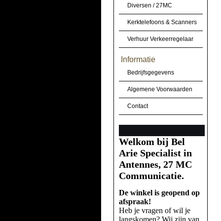
Diversen / 27MC
Kerktelefoons & Scanners
Verhuur Verkeerregelaar
Informatie
Bedrijfsgegevens
Algemene Voorwaarden
Contact
Welkom bij Bel
Arie Specialist in
Antennes, 27 MC
Communicatie.
De winkel is geopend op
afspraak!
Heb je vragen of wil je
langskomen? Wij zijn van