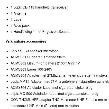
1 Jopix CB-413 handheld transceiver.
1 Antenne
1 Lader
1 Accu pack .
1 Handleiding in het Engels en Spaans
Verkrijgbare accessoires
Kep 115 SB speaker microfoon
ACMS301 Rubberen antenne 20cm
ACMS302 Lithium-Ion batterij 2100mAh/7.4V
ACMS303 Lader 100-240V
ACMS304 Adapter met 27Mhz antenne en sigaretten aansteker
Jopix MP-81 Adapter met 27Mhz antenne en sigaretten aanstek
ACMS306 Autolader kabel met sigaretaansteker plug
Jopix MC-500 Autolader kabel met sigaretaansteker plug
CON TNCMUHFF adapter TNC-Male naar UHF-Female om exte
standaard UHF-Male (PL-259) aan te sluiten