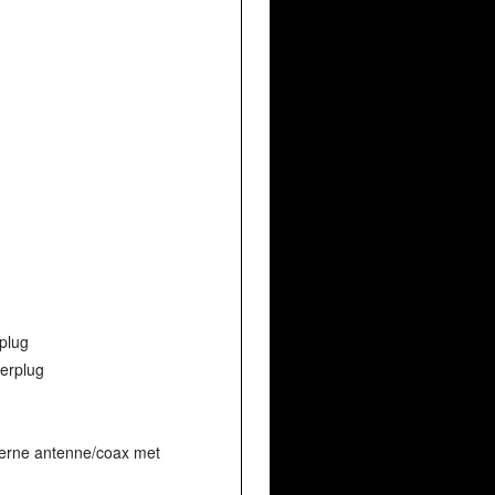
plug
erplug
rne antenne/coax met