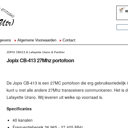
W
egevens
Algemene Voorwaarden
Contact
JOPIX CB413 & Lafayette Urano & Panther
Jopix CB-413 27Mhz portofoon
De Jopix CB-413 is een 27MC portofoon die erg gebruiksvriedelijk 
kunt u met alle andere 27Mhz transceivers communiceren. Het is d
Lafayette Urano. Wij leveren uit welke op voorraad is.
Specificaties
40 kanalen
Frequentiebereik 26.965 - 27.405 MHz