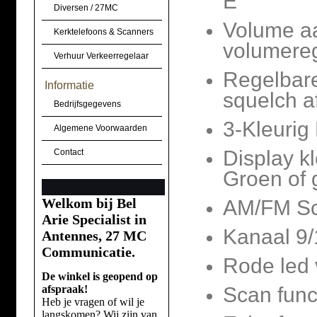
E
Diversen / 27MC
Volume aa
Kerktelefoons & Scanners
volumereg
Verhuur Verkeerregelaar
Regelbar
Informatie
squelch a
Bedrijfsgegevens
3-Kleurig 
Algemene Voorwaarden
Display k
Contact
Groen of g
Welkom bij Bel
AM/FM Sc
Arie Specialist in
Kanaal 9/
Antennes, 27 MC
Communicatie.
Rode led 
De winkel is geopend op
afspraak!
Scan func
Heb je vragen of wil je
langskomen? Wij zijn van