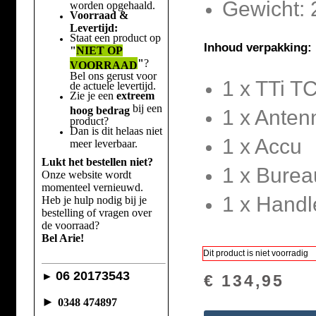
Gewicht:
worden opgehaald.
Voorraad &
Levertijd:
Staat een product op
Inhoud verpakking:
"
NIET OP
"
?
VOORRAAD
Bel ons gerust voor
1 x TTi T
de actuele levertijd.
Zie je een
extreem
bij een
hoog bedrag
1 x Anten
product?
Dan is dit helaas niet
1 x Accu
meer leverbaar.
Lukt het bestellen niet?
1 x Burea
Onze website wordt
momenteel vernieuwd.
1 x Handl
Heb je hulp nodig bij je
bestelling of vragen over
de voorraad?
Bel Arie!
Dit product is niet voorradig
06 20173543
►
€ 134,95
►
0348 474897