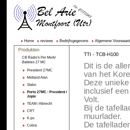
Home
reviews
Bedrijfsgegevens
Algemene Voorwaar
Produkten
TTI - TCB-H100
CB Radio's Per Merk/
Bakkies 27 MC
Dit is de al
President 27MC
van het Kor
Midland Alan
Deze unieke
Stabo
inclusief een
Porto 27MC : President /
Jopix
Volt.
TEAM / Albrecht
Bij de tafell
CRT
muurlader.
K-po
De tafellade
Cobra