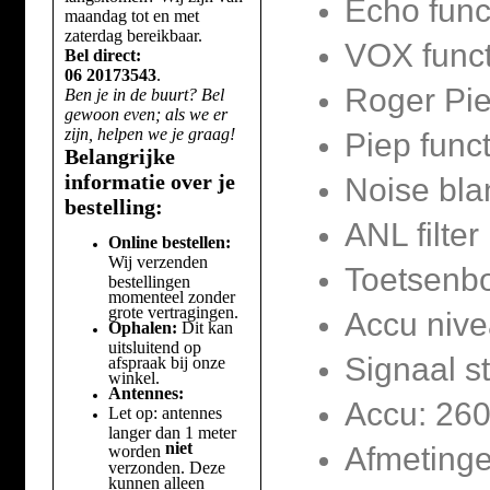
Echo func
maandag tot en met
zaterdag bereikbaar.
VOX funct
Bel direct:
06 20173543
.
Roger Pi
Ben je in de buurt? Bel
gewoon even; als we er
zijn, helpen we je graag!
Piep funct
Belangrijke
informatie over je
Noise bla
bestelling:
ANL filter
Online bestellen:
Wij verzenden
Toetsenbo
bestellingen
momenteel zonder
grote vertragingen.
Accu nive
Ophalen:
Dit kan
uitsluitend op
Signaal s
afspraak bij onze
winkel.
Antennes:
Accu: 260
Let op: antennes
langer dan 1 meter
niet
Afmetinge
worden
verzonden. Deze
kunnen alleen