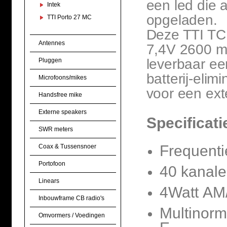
een led die 
Intek
opgeladen.
TTI Porto 27 MC
Deze TTI TC
Antennes
7,4V 2600 mA
leverbaar e
Pluggen
batterij-elim
Microfoons/mikes
voor een ex
Handsfree mike
Externe speakers
Specificat
SWR meters
Frequenti
Coax & Tussensnoer
Portofoon
40 kanal
Linears
4Watt AM
Inbouwframe CB radio's
Multinorm:
Omvormers / Voedingen