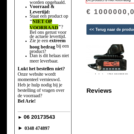
Dit product is niet voorradig
worden opgehaald.
Voorraad &
€ 1000000,
Levertijd:
Staat een product op
"
NIET OP
"
?
VOORRAAD
<< Terug naar de produ
Bel ons gerust voor
de actuele levertijd.
Zie je een
extreem
bij een
hoog bedrag
product?
Dan is dit helaas niet
meer leverbaar.
Lukt het bestellen niet?
Onze website wordt
momenteel vernieuwd.
Heb je hulp nodig bij je
Reviews
bestelling of vragen over
de voorraad?
Bel Arie!
06 20173543
►
►
0348 474897