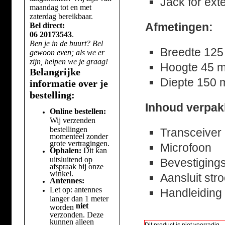
Jack for ext
maandag tot en met
zaterdag bereikbaar.
Afmetingen:
Bel direct:
06 20173543
.
Ben je in de buurt? Bel
Breedte 12
gewoon even; als we er
zijn, helpen we je graag!
Hoogte 45 
Belangrijke
Diepte 150
informatie over je
bestelling:
Inhoud verpak
Online bestellen:
Wij verzenden
bestellingen
Transceiver
momenteel zonder
grote vertragingen.
Microfoon
Ophalen:
Dit kan
uitsluitend op
Bevestiging
afspraak bij onze
winkel.
Aansluit str
Antennes:
Let op: antennes
Handleiding
langer dan 1 meter
niet
worden
verzonden. Deze
kunnen alleen