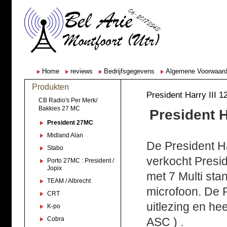
Home
reviews
Bedrijfsgegevens
Algemene Voorwaar
Produkten
President Harry III 1
CB Radio's Per Merk/
Bakkies 27 MC
President H
President 27MC
Midland Alan
De President Ha
Stabo
verkocht Presid
Porto 27MC : President /
Jopix
met 7 Multi sta
TEAM / Albrecht
microfoon. De Pr
CRT
uitlezing en he
K-po
Cobra
ASC ) .