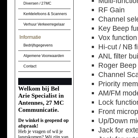
Multi-functi
Diversen / 27MC
RF Gain
Kerktelefoons & Scanners
Channel sel
Verhuur Verkeerregelaar
Key Beep fu
Vox function
Informatie
Hi-cut / NB f
Bedrijfsgegevens
ANL filter bui
Algemene Voorwaarden
Roger Beep
Contact
Channel Sc
Priority me
Welkom bij Bel
AM/FM mode
Arie Specialist in
Lock functio
Antennes, 27 MC
Communicatie.
Front micro
Up/Down mi
De winkel is geopend op
afspraak!
Jack for ext
Heb je vragen of wil je
langskomen? Wij zijn van