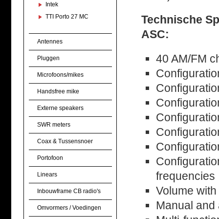
Intek
TTI Porto 27 MC
Technische Spe
ASC:
Antennes
40 AM/FM c
Pluggen
Configurat
Microfoons/mikes
Configurati
Handsfree mike
Configurat
Externe speakers
Configurat
SWR meters
Configurat
Coax & Tussensnoer
Configurati
Portofoon
Configurati
frequencies
Linears
Volume with
Inbouwframe CB radio's
Manual and 
Omvormers / Voedingen