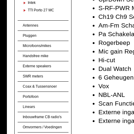
Intek
S-RF-PWR M
TTI Porto 27 MC
Ch19 Ch9 S
Am-Fm Scha
Antennes
Pa Schakela
Pluggen
Rogerbeep
Microfoons/mikes
Mic gain Re
Handsfree mike
Hi-cut
Externe speakers
Dual Watch
6 Geheugen
SWR meters
Vox
Coax & Tussensnoer
NBL-ANL
Portofoon
Scan Functi
Linears
Externe ing
Inbouwframe CB radio's
Externe ing
Omvormers / Voedingen