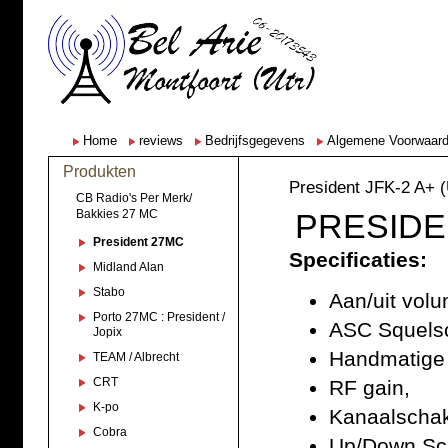
Home
reviews
Bedrijfsgegevens
Algemene Voorwaar
Produkten
President JFK-2 A+ 
CB Radio's Per Merk/
Bakkies 27 MC
PRESIDE
President 27MC
Specificaties:
Midland Alan
Stabo
Aan/uit vol
Porto 27MC : President /
ASC Squels
Jopix
Handmatige
TEAM / Albrecht
CRT
RF gain,
K-po
Kanaalschak
Cobra
Up/Down Sc