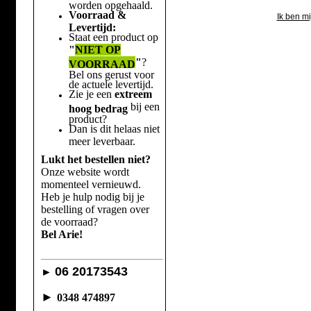
worden opgehaald.
Voorraad &
Ik ben m
Levertijd:
Staat een product op
"
NIET OP
"
?
VOORRAAD
Bel ons gerust voor
de actuele levertijd.
Zie je een
extreem
bij een
hoog bedrag
product?
Dan is dit helaas niet
meer leverbaar.
Lukt het bestellen niet?
Onze website wordt
momenteel vernieuwd.
Heb je hulp nodig bij je
bestelling of vragen over
de voorraad?
Bel Arie!
06 20173543
►
►
0348 474897