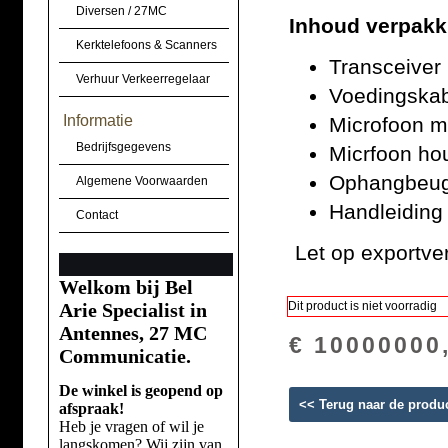
Diversen / 27MC
Inhoud verpakk
Kerktelefoons & Scanners
Transceiver
Verhuur Verkeerregelaar
Voedingskab
Informatie
Microfoon m
Bedrijfsgegevens
Micrfoon ho
Ophangbeuge
Algemene Voorwaarden
Handleiding 
Contact
Let op exportver
Welkom bij Bel
Arie Specialist in
Dit product is niet voorradig
Antennes, 27 MC
€ 10000000
Communicatie.
De winkel is geopend op
<< Terug naar de produ
afspraak!
Heb je vragen of wil je
langskomen? Wij zijn van