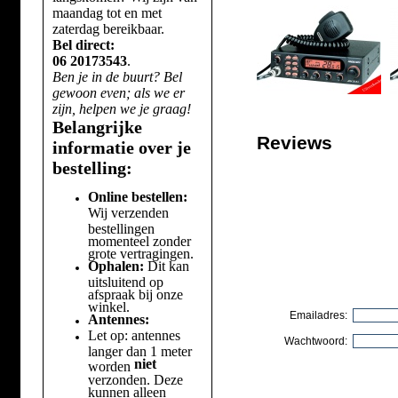
maandag tot en met
zaterdag bereikbaar.
Bel direct:
06 20173543
.
Ben je in de buurt? Bel
gewoon even; als we er
zijn, helpen we je graag!
Belangrijke
Reviews
informatie over je
bestelling:
Online bestellen:
Wij verzenden
bestellingen
momenteel zonder
grote vertragingen.
Ophalen:
Dit kan
uitsluitend op
afspraak bij onze
winkel.
Emailadres:
Antennes:
Let op: antennes
Wachtwoord:
langer dan 1 meter
niet
worden
verzonden. Deze
kunnen alleen