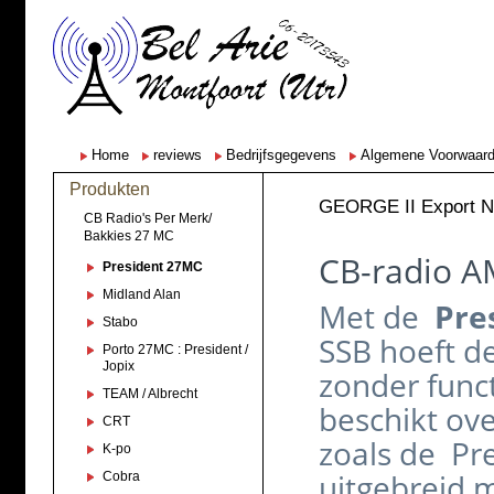
Home
reviews
Bedrijfsgegevens
Algemene Voorwaar
Produkten
GEORGE II Export N
CB Radio's Per Merk/
Bakkies 27 MC
CB-radio A
President 27MC
Midland Alan
Met de
Pre
Stabo
SSB hoeft de
Porto 27MC : President /
Jopix
zonder funct
TEAM / Albrecht
beschikt ov
CRT
zoals de
Pre
K-po
uitgebreid 
Cobra