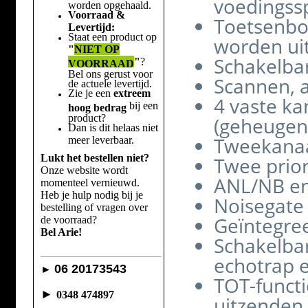
voedingss
worden opgehaald.
Voorraad &
Toetsenbo
Levertijd:
Staat een product op
worden ui
"
NIET OP
Schakelba
"
?
VOORRAAD
Bel ons gerust voor
Scannen, 
de actuele levertijd.
Zie je een
extreem
4 vaste ka
bij een
hoog bedrag
product?
(geheugen
Dan is dit helaas niet
Tweekanaa
meer leverbaar.
Lukt het bestellen niet?
Twee prior
Onze website wordt
ANL/NB en
momenteel vernieuwd.
Heb je hulp nodig bij je
Noisegate
bestelling of vragen over
Geïntegree
de voorraad?
Bel Arie!
Schakelba
echotrap e
06 20173543
►
TOT-functi
►
0348 474897
uitzenden 