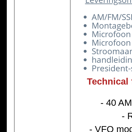
AM/FM/SSB
Montageb
Microfoo
Microfoon
Stroomaan
handleidi
President-
Technical 
- 40 AM
- 
- VFO mod