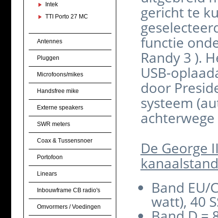
Intek
gericht te 
TTI Porto 27 MC
geselecteerd
functie ond
Antennes
Randy 3 ).
He
Pluggen
USB-oplaadaa
Microfoons/mikes
door Presid
Handsfree mike
systeem (au
Externe speakers
achterwege 
SWR meters
Coax & Tussensnoer
De George I
Portofoon
kanaalstand
Linears
Band EU/CH
Inbouwframe CB radio's
watt), 40 S
Omvormers / Voedingen
Band D = 8