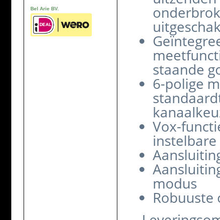
onderbrok
Bel Arie BV.
uitgeschak
Geïntegre
meetfuncti
staande g
6-polige m
standaardt
kanaalkeu
Vox-functi
instelbar
Aansluitin
Aansluitin
modus
Robuuste
Leveringso