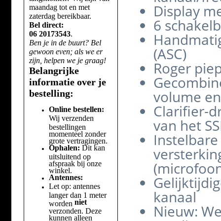
Display me
maandag tot en met
zaterdag bereikbaar.
6 schakel
Bel direct:
06 20173543
.
Handmatig
Ben je in de buurt? Bel
(ASC)
gewoon even; als we er
zijn, helpen we je graag!
Roger piep
Belangrijke
Gecombine
informatie over je
volume en 
bestelling:
Clarifier-
Online bestellen:
Wij verzenden
van het SS
bestellingen
momenteel zonder
Instelbare
grote vertragingen.
Ophalen:
Dit kan
versterkin
uitsluitend op
(microfoon
afspraak bij onze
winkel.
Antennes:
Gelijktijd
Let op: antennes
kanaal
langer dan 1 meter
niet
worden
Nieuw: We
verzonden. Deze
kunnen alleen