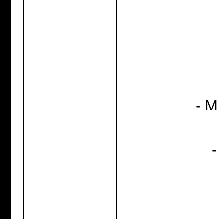
- M
-