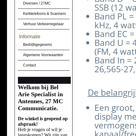
Diversen / 27MC
SSB (12 wa
Band PL = 
Kerktelefoons & Scanners
kHz, 4 watt
Verhuur Verkeerregelaar
Band EC = 
Informatie
Band U = 4
Bedrijfsgegevens
(FM, 4 watt
Algemene Voorwaarden
Band In = 
Contact
26,565-27
Welkom bij Bel
De belangrij
Arie Specialist in
Antennes, 27 MC
Een groot,
Communicatie.
display m
De winkel is geopend op
vermogens
afspraak!
Heb je vragen of wil je
kanaal/fre
langskomen? Wij zijn van