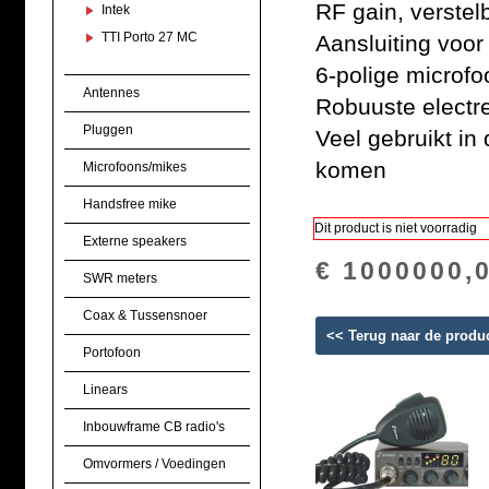
RF gain, verstel
Intek
TTI Porto 27 MC
Aansluiting voor
6-polige microfo
Antennes
Robuuste electr
Pluggen
Veel gebruikt in
komen
Microfoons/mikes
Handsfree mike
Dit product is niet voorradig
Externe speakers
€ 1000000,
SWR meters
Coax & Tussensnoer
<< Terug naar de produ
Portofoon
Linears
Inbouwframe CB radio's
Omvormers / Voedingen