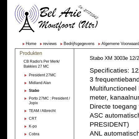
Home
reviews
Bedrijfsgegevens
Algemene Voorwaar
Produkten
Stabo XM 3003e 12/2
CB Radio's Per Merk/
Bakkies 27 MC
Specificaties: 12
President 27MC
3 frequentieban
Midland Alan
Multifunctioneel
Stabo
meter, kanaaln
Porto 27MC : President /
Jopix
Directe toegang 
TEAM / Albrecht
ASC automatische
CRT
PRESIDENT)
K-po
ANL automatisch
Cobra