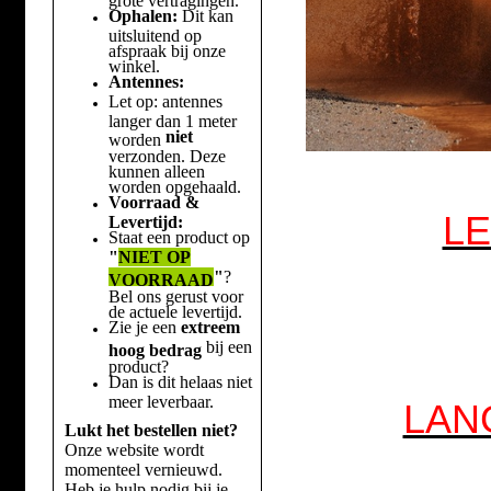
Ophalen:
Dit kan
uitsluitend op
afspraak bij onze
winkel.
Antennes:
Let op: antennes
langer dan 1 meter
niet
worden
verzonden. Deze
kunnen alleen
worden opgehaald.
Voorraad &
LE
Levertijd:
Staat een product op
"
NIET OP
"
?
VOORRAAD
Bel ons gerust voor
de actuele levertijd.
Zie je een
extreem
bij een
hoog bedrag
product?
Dan is dit helaas niet
meer leverbaar.
LAN
Lukt het bestellen niet?
Onze website wordt
momenteel vernieuwd.
Heb je hulp nodig bij je