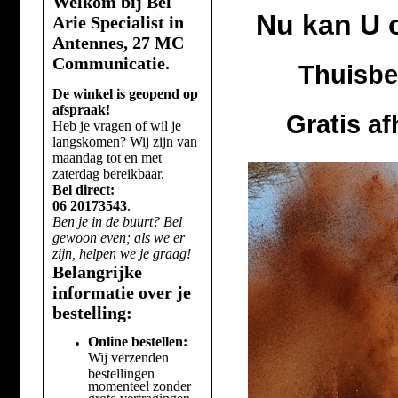
Welkom bij Bel
Nu kan U 
Arie Specialist in
Antennes, 27 MC
Communicatie.
Thuisbe
De winkel is geopend op
afspraak!
Gratis a
Heb je vragen of wil je
langskomen? Wij zijn van
maandag tot en met
zaterdag bereikbaar.
Bel direct:
06 20173543
.
Ben je in de buurt? Bel
gewoon even; als we er
zijn, helpen we je graag!
Belangrijke
informatie over je
bestelling:
Online bestellen:
Wij verzenden
bestellingen
momenteel zonder
grote vertragingen.