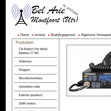
Home
reviews
Bedrijfsgegevens
Algemene Voorwaar
Produkten
CB Radio's Per Merk/
Bakkies 27 MC
Antennes
Pluggen
Microfoons/mikes
Handsfree mike
Externe speakers
SWR meters