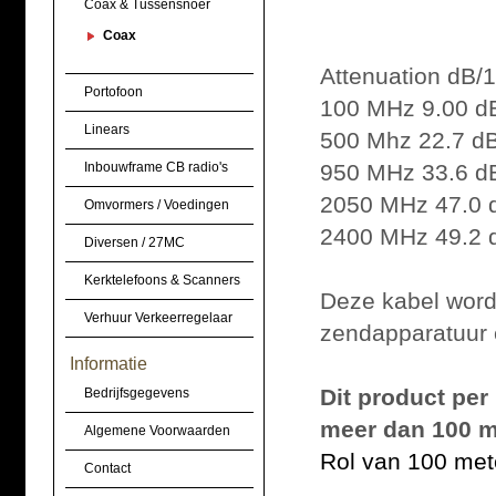
Coax & Tussensnoer
Coax
Attenuation dB/
Portofoon
100 MHz 9.00 d
Linears
500 Mhz 22.7 d
Inbouwframe CB radio's
950 MHz 33.6 d
2050 MHz 47.0 
Omvormers / Voedingen
2400 MHz 49.2 
Diversen / 27MC
Kerktelefoons & Scanners
Deze kabel wordt
Verhuur Verkeerregelaar
zendapparatuur 
Informatie
Dit product per
Bedrijfsgegevens
meer dan 100 me
Algemene Voorwaarden
Rol van 100 met
Contact