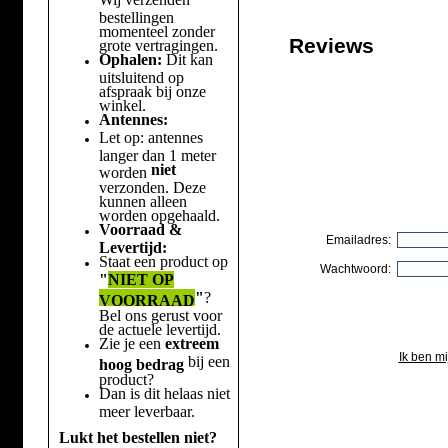
bestellingen
momenteel zonder
Reviews
grote vertragingen.
Ophalen:
Dit kan
uitsluitend op
afspraak bij onze
winkel.
Antennes:
Let op: antennes
langer dan 1 meter
niet
worden
verzonden. Deze
kunnen alleen
worden opgehaald.
Voorraad &
Emailadres:
Levertijd:
Staat een product op
Wachtwoord:
"
NIET OP
"
?
VOORRAAD
Bel ons gerust voor
de actuele levertijd.
Zie je een
extreem
Ik ben m
bij een
hoog bedrag
product?
Dan is dit helaas niet
meer leverbaar.
Lukt het bestellen niet?