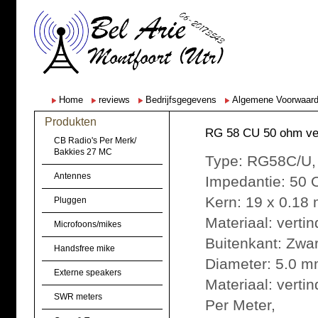
Home
reviews
Bedrijfsgegevens
Algemene Voorwaar
Produkten
RG 58 CU 50 ohm ver
CB Radio's Per Merk/
Bakkies 27 MC
Type: RG58C/U,
Antennes
Impedantie: 50 
Kern: 19 x 0.18
Pluggen
Materiaal: vertin
Microfoons/mikes
Buitenkant: Zwa
Handsfree mike
Diameter: 5.0 m
Externe speakers
Materiaal: vertin
SWR meters
Per Meter,