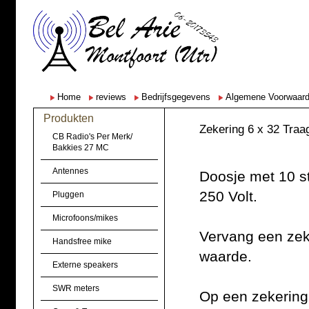
Home
reviews
Bedrijfsgegevens
Algemene Voorwaar
Produkten
Zekering 6 x 32 Traa
CB Radio's Per Merk/
Bakkies 27 MC
Antennes
Doosje met 10 s
250 Volt.
Pluggen
Microfoons/mikes
Vervang een zeke
Handsfree mike
waarde.
Externe speakers
SWR meters
Op een zekering