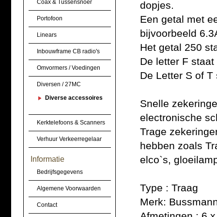
Coax & Tussensnoer
dopjes.
Een getal met ee
Portofoon
bijvoorbeeld 6.3
Linears
Het getal 250 st
Inbouwframe CB radio's
De letter F staat
Omvormers / Voedingen
De Letter S of T 
Diversen / 27MC
Diverse accessoires
Snelle zekering
electronische sc
Kerktelefoons & Scanners
Trage zekeringen
Verhuur Verkeerregelaar
hebben zoals Tr
elco`s, gloeilam
Informatie
Bedrijfsgegevens
Type : Traag
Algemene Voorwaarden
Merk: Bussman
Contact
Afmetingen : 6 