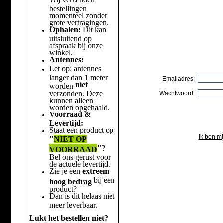
bestellingen
momenteel zonder
grote vertragingen.
Ophalen:
Dit kan
uitsluitend op
afspraak bij onze
winkel.
Antennes:
Let op: antennes
langer dan 1 meter
Emailadres:
niet
worden
verzonden. Deze
Wachtwoord:
kunnen alleen
worden opgehaald.
Voorraad &
Levertijd:
Staat een product op
Ik ben m
"
NIET OP
"
?
VOORRAAD
Bel ons gerust voor
de actuele levertijd.
Zie je een
extreem
bij een
hoog bedrag
product?
Dan is dit helaas niet
meer leverbaar.
Lukt het bestellen niet?