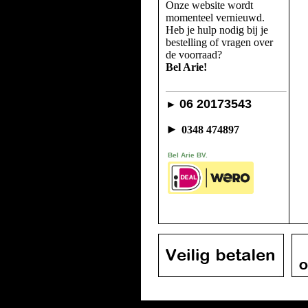
Onze website wordt
momenteel vernieuwd.
Heb je hulp nodig bij je
bestelling of vragen over
de voorraad?
Bel Arie!
06 20173543
►
►
0348 474897
Bel Arie BV.