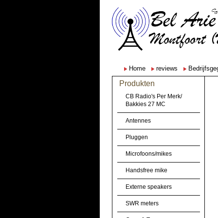
Home
reviews
Bedrijfsg
Produkten
CB Radio's Per Merk/
Bakkies 27 MC
Antennes
Pluggen
Microfoons/mikes
Handsfree mike
Externe speakers
SWR meters