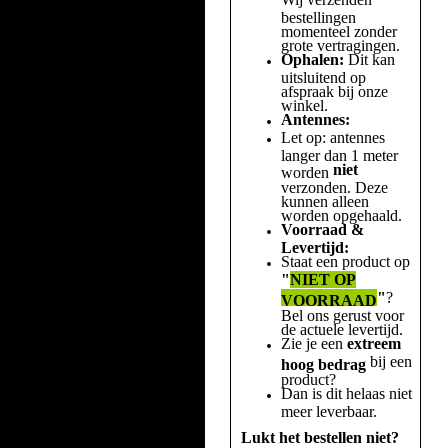
bestellingen
momenteel zonder
grote vertragingen.
Ophalen:
Dit kan
uitsluitend op
afspraak bij onze
winkel.
Antennes:
Let op: antennes
langer dan 1 meter
niet
worden
verzonden. Deze
kunnen alleen
worden opgehaald.
Voorraad &
Levertijd:
Staat een product op
"
NIET OP
"
?
VOORRAAD
Bel ons gerust voor
de actuele levertijd.
Zie je een
extreem
bij een
hoog bedrag
product?
Dan is dit helaas niet
meer leverbaar.
Lukt het bestellen niet?