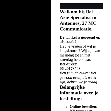
Welkom bij Bel
Arie Specialist in
Antennes, 27 MC
Communicatie.
De winkel is geopend op
afspraak!
Heb je vragen of wil je
langskomen? Wij zijn van
maandag tot en met
zaterdag bereikbaar.
Bel direct:
06 20173543
.
Ben je in de buurt? Bel
gewoon even; als we er
zijn, helpen we je graag!
Belangrijke
informatie over je
bestelling:
Online bestellen:
Wij verzenden