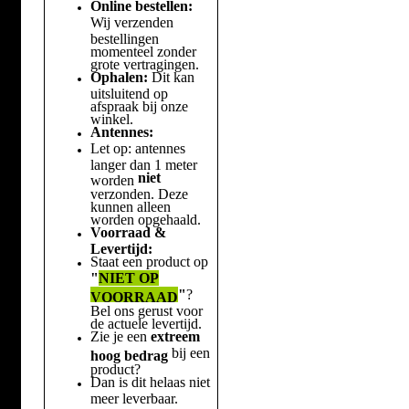
Online bestellen:
Wij verzenden
bestellingen
momenteel zonder
grote vertragingen.
Ophalen:
Dit kan
uitsluitend op
afspraak bij onze
winkel.
Antennes:
Let op: antennes
langer dan 1 meter
niet
worden
verzonden. Deze
kunnen alleen
worden opgehaald.
Voorraad &
Levertijd:
Staat een product op
"
NIET OP
"
?
VOORRAAD
Bel ons gerust voor
de actuele levertijd.
Zie je een
extreem
bij een
hoog bedrag
product?
Dan is dit helaas niet
meer leverbaar.