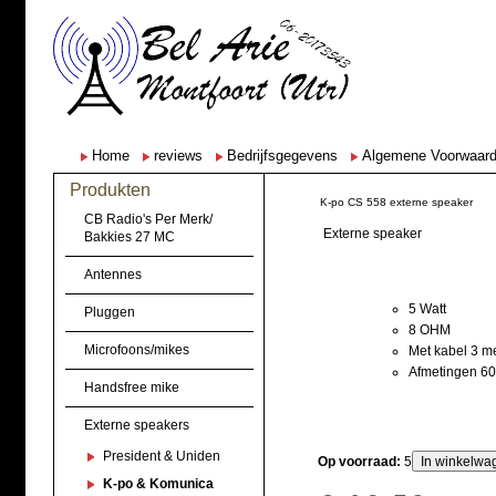
Home
reviews
Bedrijfsgegevens
Algemene Voorwaar
Produkten
K-po CS 558 externe speaker
CB Radio's Per Merk/
Externe speaker
Bakkies 27 MC
Antennes
5 Watt
Pluggen
8 OHM
Microfoons/mikes
Met kabel 3 m
Afmetingen 60
Handsfree mike
Externe speakers
President & Uniden
Op voorraad:
5
K-po & Komunica