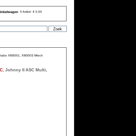
inkelwagen
0 Artikel
€ 0,00
ti, Stabo XM3001, XM3003 Mtech
SC
, Johnny II ASC Multi,