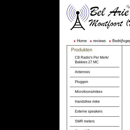
Home
reviews
Bedrijfsg
Produkten
CB Radio's Per Merk/
Bakkies 27 MC
Antennes
Pluggen
Microfoons/mikes
Handsfree mike
Externe speakers
SWR meters