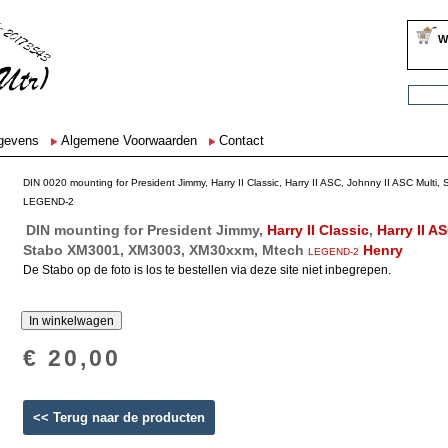
W
egevens
Algemene Voorwaarden
Contact
DIN 0020 mounting for President Jimmy, Harry II Classic, Harry II ASC, Johnny II ASC Mul
LEGEND-2
DIN mounting for President Jimmy,
Harry II Classic
,
Harry II A
Stabo XM3001, XM3003, XM30xxm, Mtech
Henry
LEGEND-2
De Stabo op de foto is los te bestellen via deze site niet inbegrepen.
€ 20,00
<< Terug naar de producten