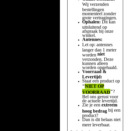
Wij verzenden
bestellingen
momenteel zonder
grote vertragingen.
Ophalen:
Dit kan
uitsluitend op
afspraak bij onze
winkel.
Antennes:
Let op: antennes
langer dan 1 meter
niet
worden
verzonden. Deze
kunnen alleen
worden opgehaald.
Voorraad &
Levertijd:
Staat een product op
"
NIET OP
"
?
VOORRAAD
Bel ons gerust voor
de actuele levertijd.
Zie je een
extreem
bij een
hoog bedrag
product?
Dan is dit helaas niet
meer leverbaar.