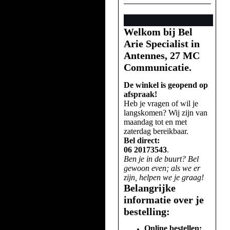
Welkom bij Bel
Arie Specialist in
Antennes, 27 MC
Communicatie.
De winkel is geopend op
afspraak!
Heb je vragen of wil je
langskomen? Wij zijn van
maandag tot en met
zaterdag bereikbaar.
Bel direct:
06 20173543
.
Ben je in de buurt? Bel
gewoon even; als we er
zijn, helpen we je graag!
Belangrijke
informatie over je
bestelling:
Online bestellen: