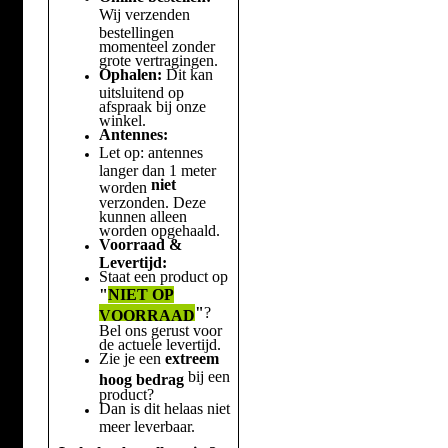
Wij verzenden
bestellingen
momenteel zonder
grote vertragingen.
Ophalen:
Dit kan
uitsluitend op
afspraak bij onze
winkel.
Antennes:
Let op: antennes
langer dan 1 meter
niet
worden
verzonden. Deze
kunnen alleen
worden opgehaald.
Voorraad &
Levertijd:
Staat een product op
"
NIET OP
"
?
VOORRAAD
Bel ons gerust voor
de actuele levertijd.
Zie je een
extreem
bij een
hoog bedrag
product?
Dan is dit helaas niet
meer leverbaar.