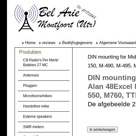
Home
reviews
Bedrijfsgegevens
Algemene Voorwaar
Produkten
DIN mounting for Midl
CB Radio's Per Merk/
150, M-490, M-495, 
Bakkies 27 MC
Antennes
DIN mounting 
Alan 48Excel 
Pluggen
550, M760, TT
Microfoons/mikes
De afgebeelde 27
Handsfree mike
Externe speakers
SWR meters