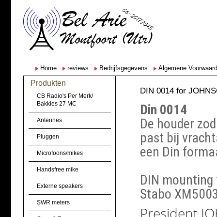
Home
reviews
Bedrijfsgegevens
Algemene Voorwaar
Produkten
DIN 0014 for JOHN
CB Radio's Per Merk/
Bakkies 27 MC
Din 0014
De houder zoda
Antennes
past bij vrach
Pluggen
een Din formaa
Microfoons/mikes
Handsfree mike
DIN mounting 
Externe speakers
Stabo XM500
SWR meters
President J