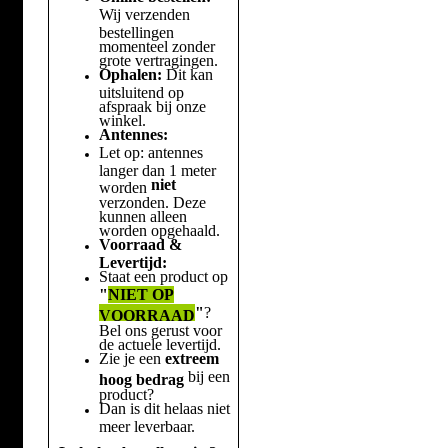
Wij verzenden
bestellingen
momenteel zonder
grote vertragingen.
Ophalen:
Dit kan
uitsluitend op
afspraak bij onze
winkel.
Antennes:
Let op: antennes
langer dan 1 meter
niet
worden
verzonden. Deze
kunnen alleen
worden opgehaald.
Voorraad &
Levertijd:
Staat een product op
"
NIET OP
"
?
VOORRAAD
Bel ons gerust voor
de actuele levertijd.
Zie je een
extreem
bij een
hoog bedrag
product?
Dan is dit helaas niet
meer leverbaar.