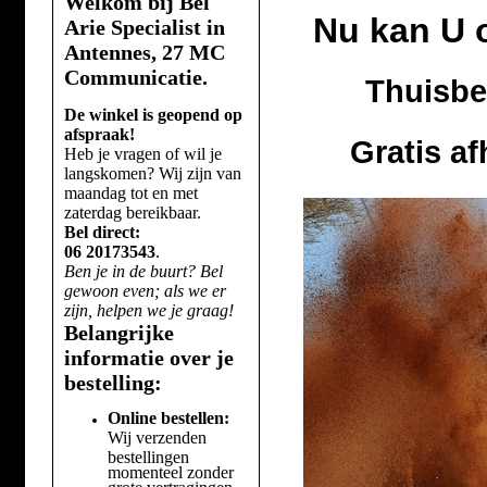
Welkom bij Bel
Nu kan U 
Arie Specialist in
Antennes, 27 MC
Communicatie.
Thuisbe
De winkel is geopend op
afspraak!
Gratis a
Heb je vragen of wil je
langskomen? Wij zijn van
maandag tot en met
zaterdag bereikbaar.
Bel direct:
06 20173543
.
Ben je in de buurt? Bel
gewoon even; als we er
zijn, helpen we je graag!
Belangrijke
informatie over je
bestelling:
Online bestellen:
Wij verzenden
bestellingen
momenteel zonder
grote vertragingen.