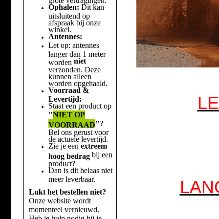
Ophalen:
Dit kan
uitsluitend op
afspraak bij onze
winkel.
Antennes:
Let op: antennes
langer dan 1 meter
niet
worden
verzonden. Deze
kunnen alleen
worden opgehaald.
Voorraad &
LE
Levertijd:
Staat een product op
"
NIET OP
"
?
VOORRAAD
Bel ons gerust voor
de actuele levertijd.
Zie je een
extreem
bij een
hoog bedrag
product?
Dan is dit helaas niet
meer leverbaar.
LAN
Lukt het bestellen niet?
Onze website wordt
momenteel vernieuwd.
Heb je hulp nodig bij je