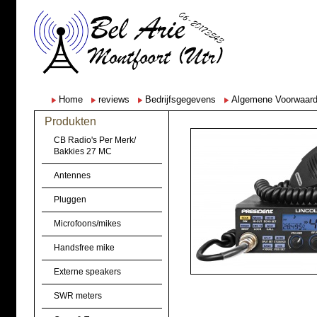
Home
reviews
Bedrijfsgegevens
Algemene Voorwaar
Produkten
CB Radio's Per Merk/
Bakkies 27 MC
Antennes
Pluggen
Microfoons/mikes
Handsfree mike
Externe speakers
SWR meters