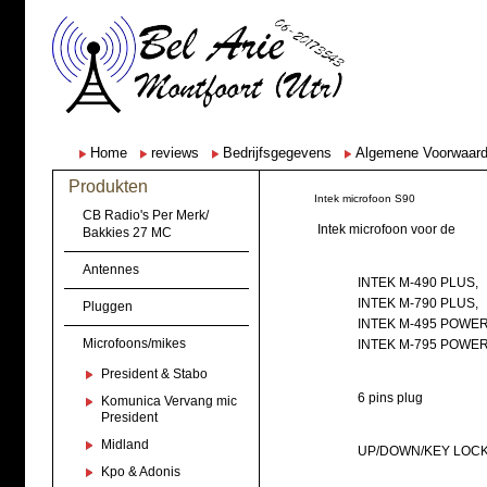
Home
reviews
Bedrijfsgegevens
Algemene Voorwaar
Produkten
Intek microfoon S90
CB Radio's Per Merk/
Intek microfoon voor de
Bakkies 27 MC
Antennes
INTEK M-490 PLUS,
INTEK M-790 PLUS,
Pluggen
INTEK M-495 POWER
Microfoons/mikes
INTEK M-795 POWE
President & Stabo
6 pins plug
Komunica Vervang mic
President
Midland
UP/DOWN/KEY LOC
Kpo & Adonis