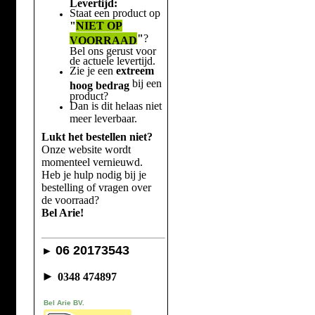
Levertijd:
Staat een product op
"
NIET OP
"
?
VOORRAAD
Bel ons gerust voor
de actuele levertijd.
Zie je een
extreem
bij een
hoog bedrag
product?
Dan is dit helaas niet
meer leverbaar.
Lukt het bestellen niet?
Onze website wordt
momenteel vernieuwd.
Heb je hulp nodig bij je
bestelling of vragen over
de voorraad?
Bel Arie!
06 20173543
►
►
0348 474897
Bel Arie BV.