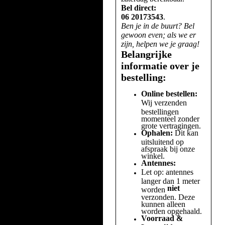
Bel direct:
06 20173543
.
Ben je in de buurt? Bel
gewoon even; als we er
zijn, helpen we je graag!
Belangrijke
informatie over je
bestelling:
Online bestellen:
Wij verzenden
bestellingen
momenteel zonder
grote vertragingen.
Ophalen:
Dit kan
uitsluitend op
afspraak bij onze
winkel.
Antennes:
Let op: antennes
langer dan 1 meter
niet
worden
verzonden. Deze
kunnen alleen
worden opgehaald.
Voorraad &