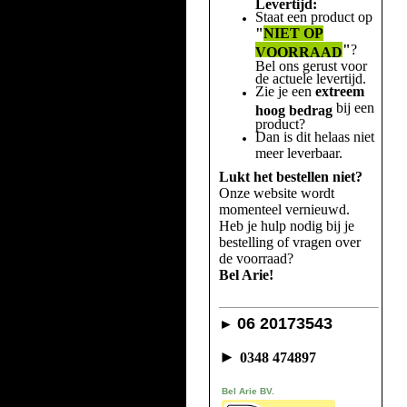
Levertijd:
Staat een product op
"
NIET OP
"
?
VOORRAAD
Bel ons gerust voor
de actuele levertijd.
Zie je een
extreem
bij een
hoog bedrag
product?
Dan is dit helaas niet
meer leverbaar.
Lukt het bestellen niet?
Onze website wordt
momenteel vernieuwd.
Heb je hulp nodig bij je
bestelling of vragen over
de voorraad?
Bel Arie!
06 20173543
►
►
0348 474897
Bel Arie BV.