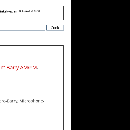
inkelwagen
0 Artikel
€ 0,00
.
ent Barry AM/FM
cro-Barry, Microphone-