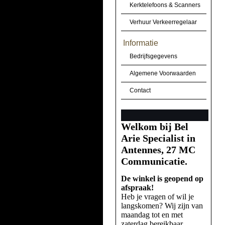
Kerktelefoons & Scanners
Verhuur Verkeerregelaar
Informatie
Bedrijfsgegevens
Algemene Voorwaarden
Contact
Welkom bij Bel
Arie Specialist in
Antennes, 27 MC
Communicatie.
De winkel is geopend op
afspraak!
Heb je vragen of wil je
langskomen? Wij zijn van
maandag tot en met
zaterdag bereikbaar.