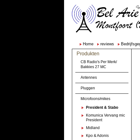
Home
reviews
Bedrijfsg
Produkten
CB Radio's Per Merk/
Bakkies 27 MC
Antennes
Pluggen
Microfoons/mikes
President & Stabo
Komunica Vervang mic
President
Midland
Kpo & Adonis