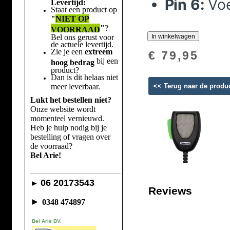
Pin 6:
Voe
Levertijd:
Staat een product op
"
NIET OP
"
?
VOORRAAD
Bel ons gerust voor
de actuele levertijd.
Zie je een
extreem
€ 79,95
bij een
hoog bedrag
product?
Dan is dit helaas niet
meer leverbaar.
<< Terug naar de produ
Lukt het bestellen niet?
Onze website wordt
momenteel vernieuwd.
Heb je hulp nodig bij je
bestelling of vragen over
de voorraad?
Bel Arie!
06 20173543
►
Reviews
►
0348 474897
Bel Arie BV.