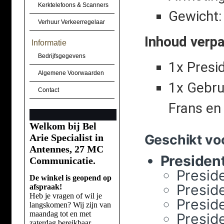
Kerktelefoons & Scanners
Gewicht:
Verhuur Verkeerregelaar
Inhoud verp
Informatie
Bedrijfsgegevens
1x Presi
Algemene Voorwaarden
1x Gebrui
Contact
Frans en
Welkom bij Bel
Geschikt vo
Arie Specialist in
Antennes, 27 MC
Presiden
Communicatie.
Presid
De winkel is geopend op
Preside
afspraak!
Heb je vragen of wil je
Preside
langskomen? Wij zijn van
maandag tot en met
Preside
zaterdag bereikbaar.