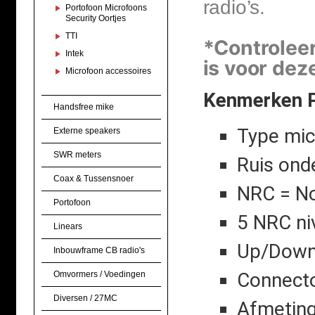
radio’s.
Portofoon Microfoons
Security Oortjes
TTI
*Controleer 
Intek
is voor dez
Microfoon accessoires
Kenmerken P
Handsfree mike
Type mic
Externe speakers
SWR meters
Ruis ond
Coax & Tussensnoer
NRC = No
Portofoon
5 NRC ni
Linears
Up/Down 
Inbouwframe CB radio's
Connecto
Omvormers / Voedingen
Diversen / 27MC
Afmeting