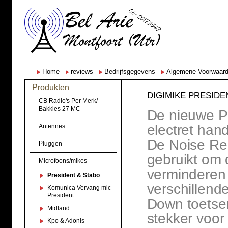
Home
reviews
Bedrijfsgegevens
Algemene Voorwaar
Produkten
DIGIMIKE PRESIDE
CB Radio's Per Merk/
Bakkies 27 MC
De nieuwe P
electret ha
Antennes
De Noise Red
Pluggen
gebruikt om 
Microfoons/mikes
verminderen e
President & Stabo
verschillend
Komunica Vervang mic
President
Down toetsen
Midland
stekker voor
Kpo & Adonis