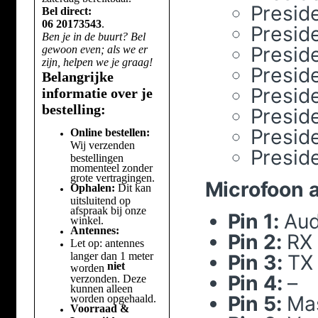
Preside
Bel direct:
06 20173543
.
Preside
Ben je in de buurt? Bel
Preside
gewoon even; als we er
zijn, helpen we je graag!
Presid
Belangrijke
Presid
informatie over je
bestelling:
Presid
Preside
Online bestellen:
Wij verzenden
Presid
bestellingen
momenteel zonder
grote vertragingen.
Microfoon a
Ophalen:
Dit kan
uitsluitend op
afspraak bij onze
Pin 1:
Aud
winkel.
Antennes:
Pin 2:
RX
Let op: antennes
langer dan 1 meter
Pin 3:
TX 
niet
worden
Pin 4:
–
verzonden. Deze
kunnen alleen
Pin 5:
Ma
worden opgehaald.
Voorraad &