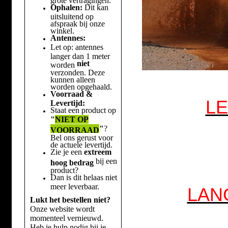
Ophalen:
Dit kan
uitsluitend op
afspraak bij onze
winkel.
Antennes:
Let op: antennes
langer dan 1 meter
niet
worden
verzonden. Deze
kunnen alleen
worden opgehaald.
Voorraad &
LE
Levertijd:
Staat een product op
"
NIET OP
"
?
VOORRAAD
Bel ons gerust voor
de actuele levertijd.
Zie je een
extreem
bij een
hoog bedrag
product?
Dan is dit helaas niet
meer leverbaar.
LAN
Lukt het bestellen niet?
Onze website wordt
momenteel vernieuwd.
Heb je hulp nodig bij je