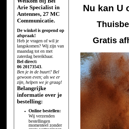
Welkom bij Bel
Nu kan U 
Arie Specialist in
Antennes, 27 MC
Communicatie.
Thuisbe
De winkel is geopend op
afspraak!
Gratis a
Heb je vragen of wil je
langskomen? Wij zijn van
maandag tot en met
zaterdag bereikbaar.
Bel direct:
06 20173543
.
Ben je in de buurt? Bel
gewoon even; als we er
zijn, helpen we je graag!
Belangrijke
informatie over je
bestelling:
Online bestellen:
Wij verzenden
bestellingen
momenteel zonder
grote vertragingen.