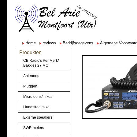
Home
reviews
Bedrijfsgegevens
Algemene Voorwaar
Produkten
CB Radio's Per Merk/
Bakkies 27 MC
Antennes
Pluggen
Microfoons/mikes
Handsfree mike
Externe speakers
SWR meters