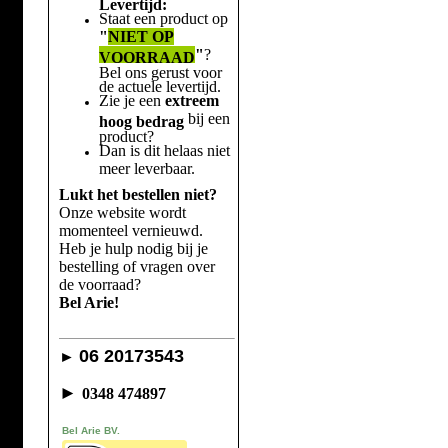
Levertijd:
Staat een product op
"
NIET OP
"
?
VOORRAAD
Bel ons gerust voor
de actuele levertijd.
Zie je een
extreem
bij een
hoog bedrag
product?
Dan is dit helaas niet
meer leverbaar.
Lukt het bestellen niet?
Onze website wordt
momenteel vernieuwd.
Heb je hulp nodig bij je
bestelling of vragen over
de voorraad?
Bel Arie!
06 20173543
►
►
0348 474897
Bel Arie BV.