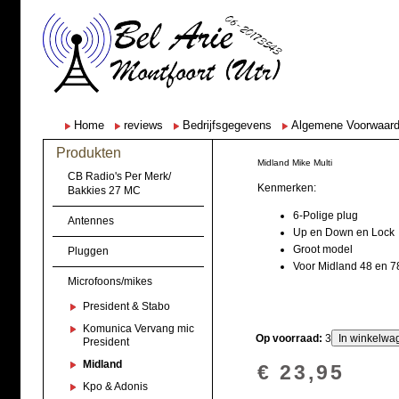
Home
reviews
Bedrijfsgegevens
Algemene Voorwaar
Produkten
Midland Mike Multi
CB Radio's Per Merk/
Kenmerken:
Bakkies 27 MC
6-Polige plug
Antennes
Up en Down en Lock
Groot model
Pluggen
Voor Midland 48 en 7
Microfoons/mikes
President & Stabo
Komunica Vervang mic
Op voorraad:
3
President
Midland
€ 23,95
Kpo & Adonis