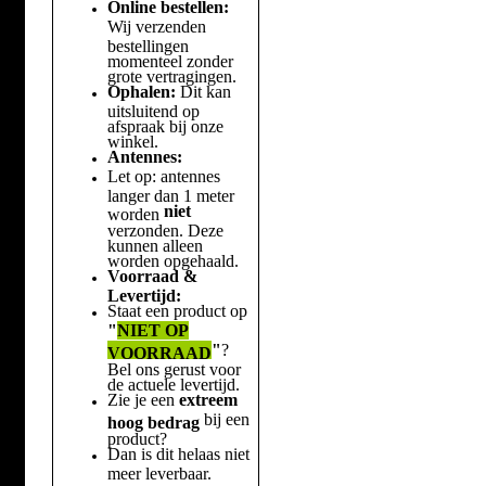
Online bestellen:
Wij verzenden
bestellingen
momenteel zonder
grote vertragingen.
Ophalen:
Dit kan
uitsluitend op
afspraak bij onze
winkel.
Antennes:
Let op: antennes
langer dan 1 meter
niet
worden
verzonden. Deze
kunnen alleen
worden opgehaald.
Voorraad &
Levertijd:
Staat een product op
"
NIET OP
"
?
VOORRAAD
Bel ons gerust voor
de actuele levertijd.
Zie je een
extreem
bij een
hoog bedrag
product?
Dan is dit helaas niet
meer leverbaar.