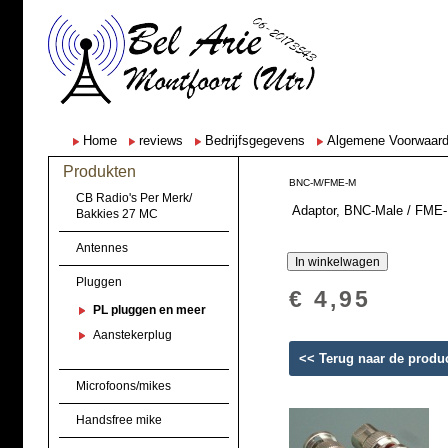
Home
reviews
Bedrijfsgegevens
Algemene Voorwaar
Produkten
BNC-M/FME-M
CB Radio's Per Merk/
Adaptor, BNC-Male / FME-
Bakkies 27 MC
Antennes
Pluggen
€ 4,95
PL pluggen en meer
Aanstekerplug
<< Terug naar de produ
Microfoons/mikes
Handsfree mike