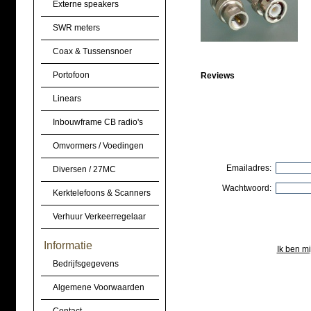
Externe speakers
SWR meters
Coax & Tussensnoer
Portofoon
Reviews
Linears
Inbouwframe CB radio's
Omvormers / Voedingen
Emailadres:
Diversen / 27MC
Wachtwoord:
Kerktelefoons & Scanners
Verhuur Verkeerregelaar
Informatie
Ik ben m
Bedrijfsgegevens
Algemene Voorwaarden