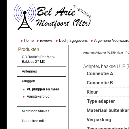
Home
reviews
Bedrijfsgegevens
Algemene Voorwaar
Produkten
Antenne Adapter PL259 Male - PL
CB Radio's Per Merk/
Bakkies 27 MC
Adapter, haakse UHF (
Antennes
Connectie A
Pluggen
Connectie B
PL pluggen en meer
Kleur
Aanstekerplug
Type adapter
Materiaal buitenka
Microfoons/mikes
Verpakking
Handsfree mike
Type connectorplat