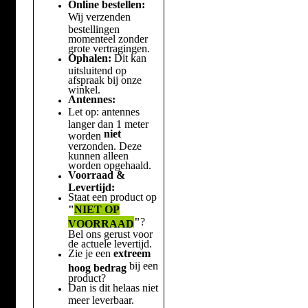
Online bestellen:
Wij verzenden
bestellingen
momenteel zonder
grote vertragingen.
Ophalen:
Dit kan
uitsluitend op
afspraak bij onze
winkel.
Antennes:
Let op: antennes
langer dan 1 meter
niet
worden
verzonden. Deze
kunnen alleen
worden opgehaald.
Voorraad &
Levertijd:
Staat een product op
"
NIET OP
"
?
VOORRAAD
Bel ons gerust voor
de actuele levertijd.
Zie je een
extreem
bij een
hoog bedrag
product?
Dan is dit helaas niet
meer leverbaar.