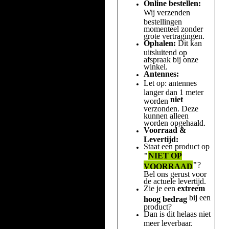
Online bestellen:
Wij verzenden
bestellingen
momenteel zonder
grote vertragingen.
Ophalen:
Dit kan
uitsluitend op
afspraak bij onze
winkel.
Antennes:
Let op: antennes
langer dan 1 meter
niet
worden
verzonden. Deze
kunnen alleen
worden opgehaald.
Voorraad &
Levertijd:
Staat een product op
"
NIET OP
"
?
VOORRAAD
Bel ons gerust voor
de actuele levertijd.
Zie je een
extreem
bij een
hoog bedrag
product?
Dan is dit helaas niet
meer leverbaar.