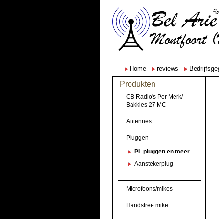
Home
reviews
Bedrijfsg
Produkten
CB Radio's Per Merk/
Bakkies 27 MC
Antennes
Pluggen
PL pluggen en meer
Aanstekerplug
Microfoons/mikes
Handsfree mike