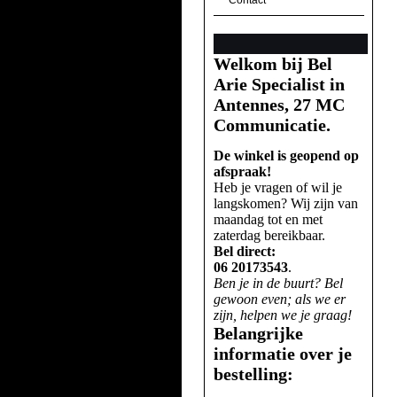
Contact
Welkom bij Bel
Arie Specialist in
Antennes, 27 MC
Communicatie.
De winkel is geopend op
afspraak!
Heb je vragen of wil je
langskomen? Wij zijn van
maandag tot en met
zaterdag bereikbaar.
Bel direct:
06 20173543
.
Ben je in de buurt? Bel
gewoon even; als we er
zijn, helpen we je graag!
Belangrijke
informatie over je
bestelling: